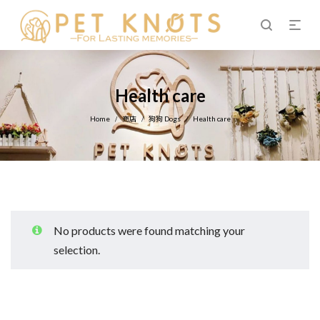
Health care
Home
商店
狗狗 Dogs
Health care
/
/
/
No products were found matching your
selection.