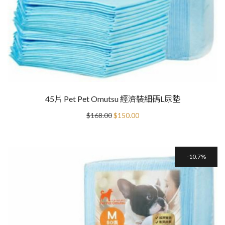
45片 Pet Pet Omutsu 經濟裝細碼L尿墊
Original
Current
$
168.00
$
150.00
price
price
was:
is:
$168.00.
$150.00.
10.7%