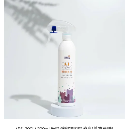
(PS-300L) 300ml 光能淨寵物瞬間消臭(薰衣草味)