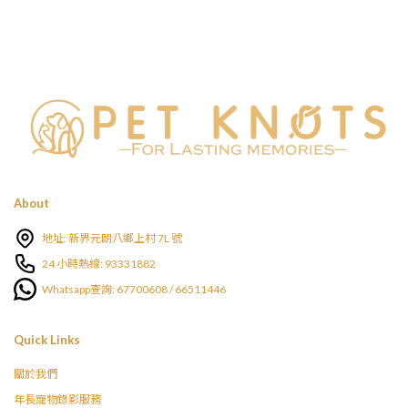
was:
is:
$168.00.
$150.00.
About
地址: 新界元朗八鄉上村 7L 號
24 小時熱線: 93331882
Whatsapp查詢: 67700608 / 66511446
Quick Links
關於我們
年長寵物錄影服務