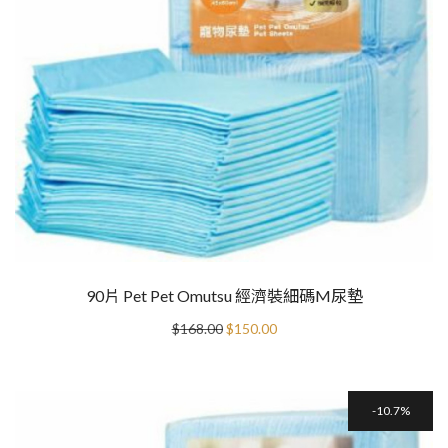
90片 Pet Pet Omutsu 經濟裝細碼M尿墊
Original
Current
$
168.00
$
150.00
price
price
was:
is:
$168.00.
$150.00.
10.7%