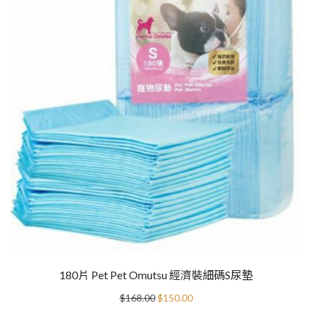
180片 Pet Pet Omutsu 經濟裝細碼S尿墊
Original
Current
$
168.00
$
150.00
price
price