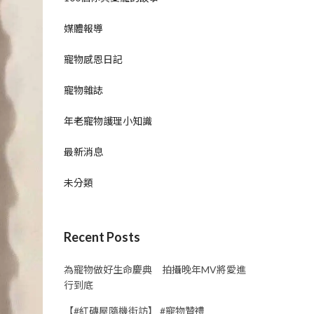
媒體報導
寵物感恩日記
寵物雜誌
年老寵物護理小知識
最新消息
未分類
Recent Posts
為寵物做好生命慶典 拍攝晚年MV將愛進
行到底
【#紅磚屋隨機街訪】 #寵物贊禮