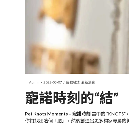
Posted
Posted
By
Admin
2022-05-07
寵物雜誌
最新消息
on
in
寵諾時刻的“結”
Pet Knots Moments – 寵諾時刻
當中的 “KNOT
你們找出這個「結」，然後創造出更多獨家專屬的