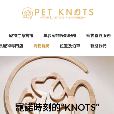
寵物生命贊禮
年長寵物錄影服務
寵物善終服務
長寵物專門店
寵物雜誌
位置及泊車
聯絡我們
寵諾時刻的“KNOTS”