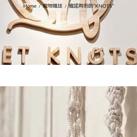
Home
寵物雜誌
寵諾時刻的“KNOTS”
/
/