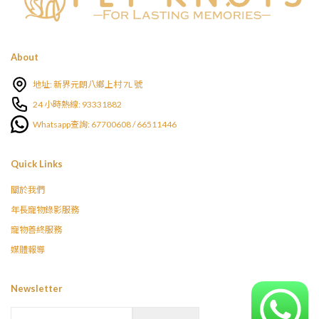
About
地址: 新界元朗八鄉上村 7L 號
24 小時熱線: 93331882
Whatsapp查詢: 67700608 / 66511446
Quick Links
關於我們
年長寵物錄影服務
寵物善終服務
媒體報導
Newsletter