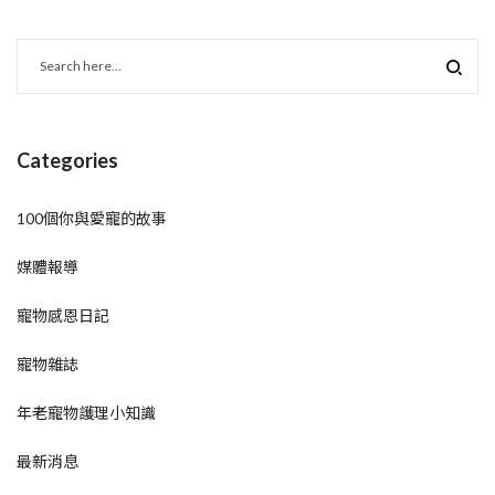
Categories
100個你與愛寵的故事
媒體報導
寵物感恩日記
寵物雜誌
年老寵物護理小知識
最新消息