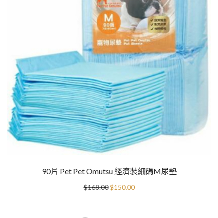
90片 Pet Pet Omutsu 經濟裝細碼M尿墊
Original
Current
$
168.00
$
150.00
price
price
was:
is:
$168.00.
$150.00.