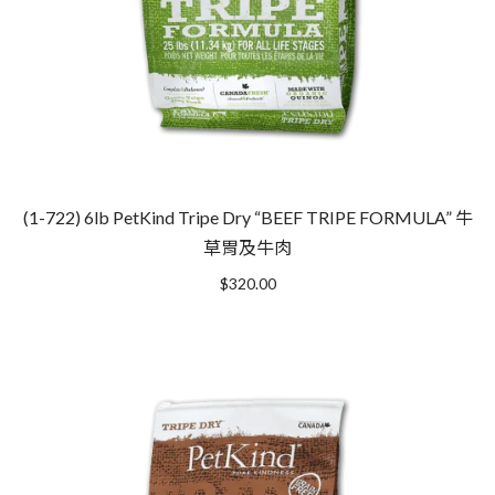
(1-722) 6lb PetKind Tripe Dry “BEEF TRIPE FORMULA” 牛
草胃及牛肉
$
320.00