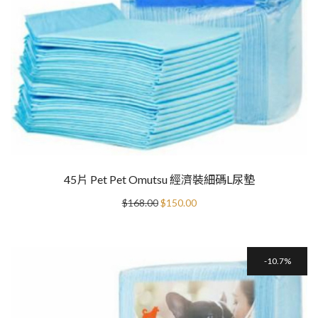
45片 Pet Pet Omutsu 經濟裝細碼L尿墊
Original
Current
$
168.00
$
150.00
price
price
was:
is:
$168.00.
$150.00.
10.7%