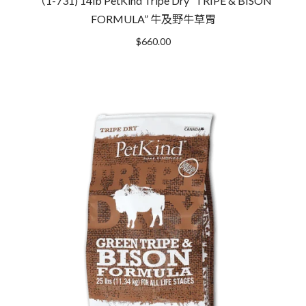
（1-731) 14lb PetKind Tripe Dry “TRIPE & BISON
FORMULA” 牛及野牛草胃
$
660.00