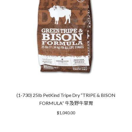
(1-730) 25lb PetKind Tripe Dry “TRIPE & BISON
FORMULA” 牛及野牛草胃
$
1,040.00