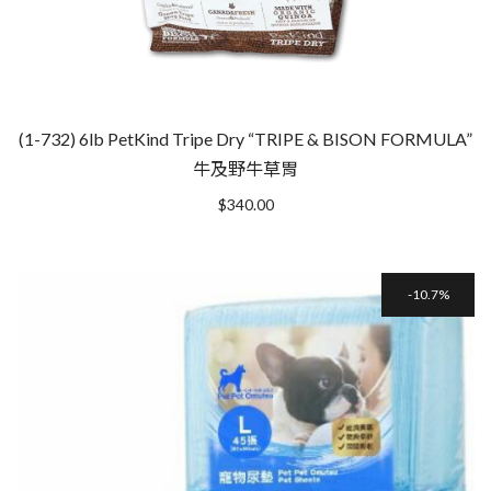
(1-732) 6lb PetKind Tripe Dry “TRIPE & BISON FORMULA”
牛及野牛草胃
$
340.00
10.7%