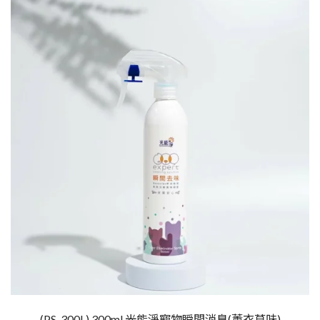
(PS-300L) 300ml 光能淨寵物瞬間消臭(薰衣草味)