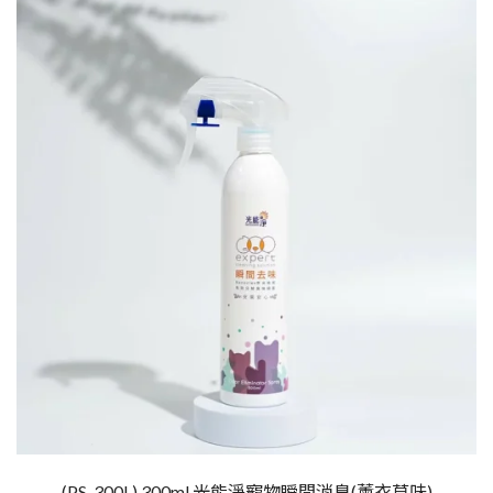
(PS-300L) 300ml 光能淨寵物瞬間消臭(薰衣草味)