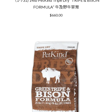
（1-731) 14lb PetKind Tripe Dry “TRIPE & BISON
FORMULA” 牛及野牛草胃
$
660.00