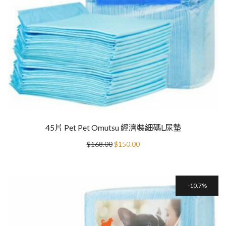
45片 Pet Pet Omutsu 經濟裝細碼L尿墊
Original
Current
$
168.00
$
150.00
price
price
was:
is:
$168.00.
$150.00.
10.7%