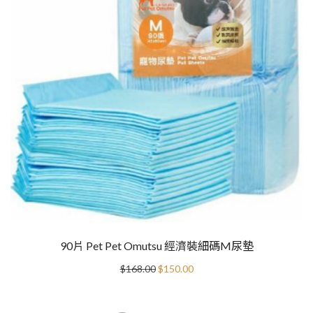
90片 Pet Pet Omutsu 經濟裝細碼M尿墊
Original
Current
$
168.00
$
150.00
price
price
was:
is:
$168.00.
$150.00.