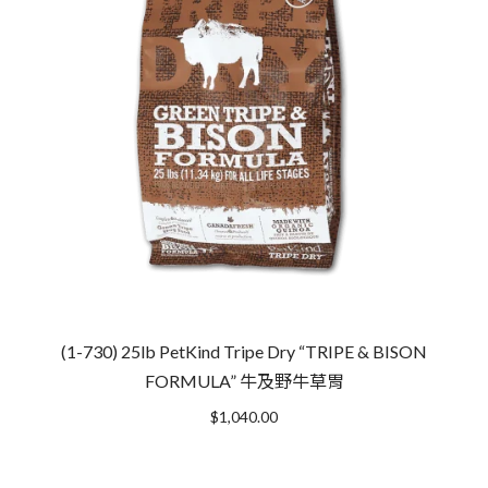
(1-730) 25lb PetKind Tripe Dry “TRIPE & BISON
FORMULA” 牛及野牛草胃
$
1,040.00