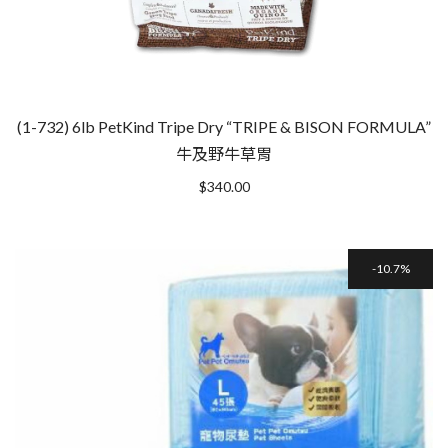
(1-732) 6lb PetKind Tripe Dry “TRIPE & BISON FORMULA”
牛及野牛草胃
$
340.00
10.7%