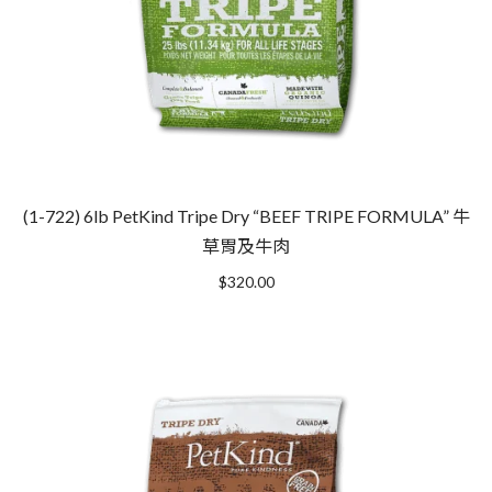
(1-722) 6lb PetKind Tripe Dry “BEEF TRIPE FORMULA” 牛
草胃及牛肉
$
320.00