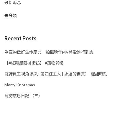
最新消息
未分類
Recent Posts
為寵物做好生命慶典 拍攝晚年MV將愛進行到底
【#紅磚屋隨機街訪】 #寵物贊禮
寵諾員工視角 系列: 第四任主人 | 永遠的自責? – 寵諾時刻
Merry Knotsmas
寵諾感恩日記 （三）