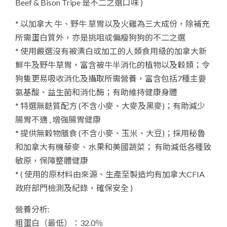
Beef & Bison Tripe 是不二之選口味 )
FORMULA"
牛
* 以加拿大 牛、野牛 草胃以及火雞為三大成份，除補充
及
所需蛋白質外，亦是挑咀或偏瘦狗狗的不二之選
野
* 使用嚴選沒有被漂白或加工的人類食用級的加拿大新
牛
鮮牛及野牛草胃，富含被牛半消化的植物以及穀類；令
草
狗隻更易吸收消化及攝取所需營養，富含包括7種主要
胃
氨基酸、益生菌和消化酶；有助維持健康身體
quantity
* 特選無麩質配方 (不含小麥、大麥及黑麥)；有助減少
腸胃不適 , 增強腸胃健康
* 提供無穀物膳食 (不含小麥、玉米、大豆)；採用秘魯
和加拿大有機藜麥、水果和美國蔬菜； 有助減低各種致
敏原，保障整體健康
* ( 使用的原材料由來源、生產至製造均有加拿大CFIA
政府部門檢測及紀錄，確保安全 )
營養分析:
粗蛋白（最低）：32.0％