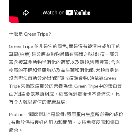
什麼是 Green Tripe ?
Green Tripe 並非是它的顏色, 而是沒有被漂白或加工的
草胃(柏葉) 是公應為狗狗最情有獨鐘之味道! 這一部分
富含被草食動物半消化的蔬菜以及穀類,營養豐富; 含有
極高的不飽和健康脂肪及益生菌和消化酶. 犬類自身是
沒有辦法自動分泌出”酶”吸收這類食物, 須依靠Green
Tripe 來攝取這部分的營養為佳. Green Tripe中的蛋白質
由7個主要氨基酸組成，於高温消毒後也不會流失，具
有令人難以置信的健康益處 :
Proline – “關節燃料” 是軟骨/膠原蛋白生產所必需的成份
; 有助於保持良好的肌肉和關節，支持免疫反應和傷口
癒合。