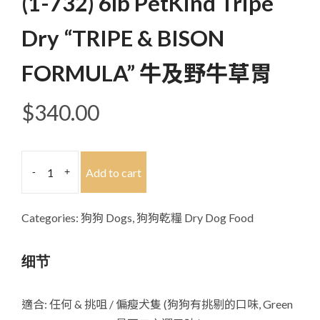
(1-732) 6lb PetKind Tripe
Dry “TRIPE & BISON
FORMULA” 牛及野牛草胃
$
340.00
(1-
Add to cart
-
+
732)
6lb
PetKind
Categories:
狗狗 Dogs
,
狗狗乾糧 Dry Dog Food
Tripe
Dry
细节
"TRIPE
&
適合: 任何 & 挑咀 / 偏瘦犬隻 (狗狗有挑剔的口味, Green
BISON