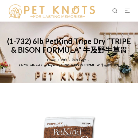
(1-732) 6lb PetKind Tripe Dry “TRIPE
& BISON FORMULA” 牛及野牛草胃
Home
商店
狗狗 Dogs
/
/
/
(1-732) 6lb PetKind Tripe Dry “TRIPE & BISON FORMULA” 牛及野牛草胃