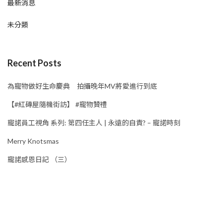
最新消息
未分類
Recent Posts
為寵物做好生命慶典 拍攝晚年MV將愛進行到底
【#紅磚屋隨機街訪】 #寵物贊禮
寵諾員工視角 系列: 第四任主人 | 永遠的自責? – 寵諾時刻
Merry Knotsmas
寵諾感恩日記 （三）