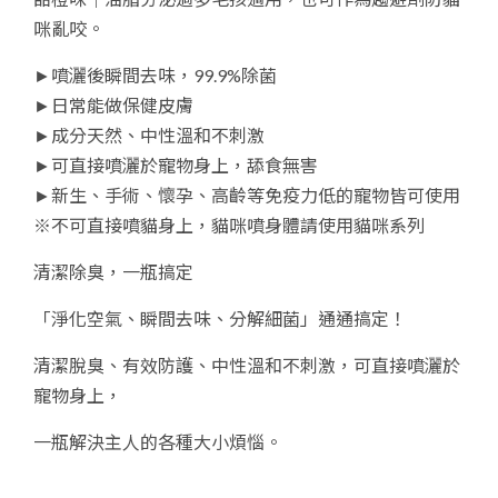
臭
咪亂咬。
(甜
橙
►噴灑後瞬間去味，99.9%除菌
味)
►日常能做保健皮膚
quantity
►成分天然、中性溫和不刺激
►可直接噴灑於寵物身上，舔食無害
►新生、手術、懷孕、高齡等免疫力低的寵物皆可使用
※不可直接噴貓身上，貓咪噴身體請使用貓咪系列
清潔除臭，一瓶搞定
「淨化空氣、瞬間去味、分解細菌」通通搞定！
清潔脫臭、有效防護、中性溫和不刺激，可直接噴灑於
寵物身上，
一瓶解決主人的各種大小煩惱。