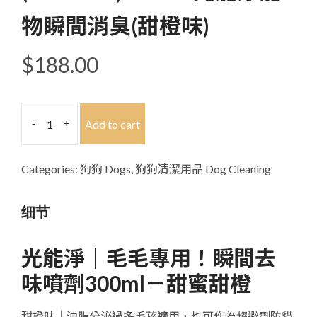
物瞬間消臭(甜橙味)
$
188.00
(PS-
Add to cart
-
+
300O)
300ml
光
Categories:
狗狗 Dogs
,
狗狗清潔用品 Dog Cleaning
能
淨
细节
寵
物
光能淨｜毛毛專用！瞬間去
瞬
味噴劑300ml－甜蜜甜橙
間
消
甜橙味｜油脂分泌過多毛孩適用，也可作為趨避劑防貓