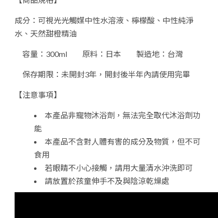
成分：可視光光觸媒中性水溶液、檸檬酸、中性純淨
水、天然甜橙精油
容量：
300ml 原料：日本 製造地：台灣
保存期限：
未開封3年，開封後半年內請使用完畢
【注意事項】
本產品非寵物沐浴劑，無法完全取代沐浴劑功
能
本產品不含對人體有害的成分及物質，但不可
食用
若眼睛不小心接觸，請用大量清水沖洗即可
請放置於孩童伸手不及與陰涼乾燥處