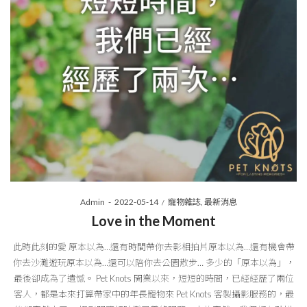
Posted
Posted
By
Admin
2022-05-14
寵物雜誌
最新消息
on
in
Love in the Moment
此時此刻的愛 原本以為…還有時間帶你去影相拍片原本以為…還有機會帶
你去沙灘遊玩原本以為…還可以陪你去公園散步… 多少的「原本以為」，
最後卻成為了遺憾。 Pet Knots 開業以來，短短的時間，已經經歷了兩位
客人，都是本來打算帶家中的年長寵物來 Pet Knots 客製攝影服務的，最