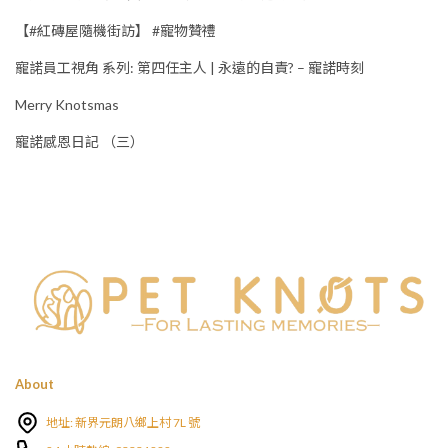
【#紅磚屋隨機街訪】 #寵物贊禮
寵諾員工視角 系列: 第四任主人 | 永遠的自責? – 寵諾時刻
Merry Knotsmas
寵諾感恩日記 （三）
About
地址: 新界元朗八鄉上村 7L 號