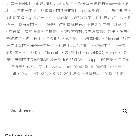
定是什麼原因，但我只能用舌頭舔舔你，就像第一次我們見面一樣。 暫
別 – 我先走一步了。那些曾經的快樂時刻，我永遠記得。我只想你知道，
我對你的愛，始終如一。不用擔心我，我會好好的，你也要好好生活，我
們一定會再見的。 —-【後記】時刻提醒自己，不要等到失去了才珍惜，
才來後悔。有些遺憾，抱撼終生。襯家中的毛長者還有體力外出，多帶牠
去散散步、遊山玩水、拍攝相片，甚至影片，創造回憶。 Moments 都是
一閃即逝的。.最後一次見面，也要用力好好道別，然後約定，下一次，
彩虹橋見。— PetKnotsMoments • 2022..Pet Knots (NGO) Moments 提供
讓你無憾的年長寵物攝影及善終服務隨時 Whatsapp 了解更多。 年長寵
物攝影及錄影服務：https://wa.me/85263333855寵物善終服務：
https://wa.me/8526770060824小時接收遺體熱線： 93331882