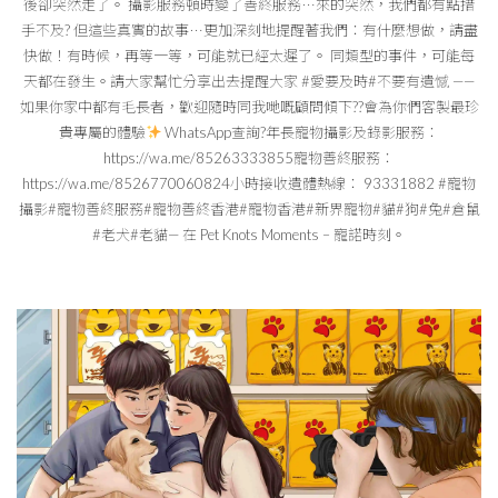
後卻突然走了。 攝影服務頓時變了善終服務⋯來的突然，我們都有點措
手不及? 但這些真實的故事⋯更加深刻地提醒著我們：有什麼想做，請盡
快做！有時候，再等一等，可能就已經太遲了。 同類型的事件，可能每
天都在發生。請大家幫忙分享出去提醒大家 #愛要及時#不要有遺憾 ——
如果你家中都有毛長者，歡迎隨時同我哋嘅顧問傾下??會為你們客製最珍
貴專屬的體驗
WhatsApp查詢?年長寵物攝影及錄影服務：
https://wa.me/85263333855寵物善終服務：
https://wa.me/8526770060824小時接收遺體熱線： 93331882 #寵物
攝影#寵物善終服務#寵物善終香港#寵物香港#新界寵物#貓#狗#兔#倉鼠
#老犬#老貓— 在 Pet Knots Moments – 寵諾時刻。