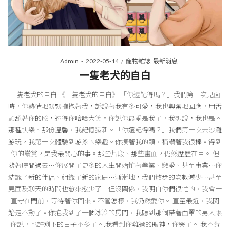
Posted
Posted
By
Admin
2022-05-14
寵物雜誌
最新消息
on
in
一隻老犬的自白
一隻老犬的自白 《一隻老犬的自白》 「你還記得嗎？」我們第一次見面
時，你熱情地緊緊擁抱著我，訴說著我有多可愛，我也興奮地回應，用舌
頭舔著你的臉，逗得你哈哈大笑。你說你最愛是我了，我想說，我也是。
那種快樂、那份溫馨，我記憶猶新。「你還記得嗎？」我們第一次去沙灘
游玩，我第一次體驗到游泳的樂趣。你摸著我的頭，稱讚著我很棒。得到
你的讚賞，是我最開心的事。那些片段、那些畫面，仍然歷歷在目。 但
隨著時間過去⋯你展開了更多的人生開始忙著學業、戀愛、甚至事業⋯你
結識了新的伴侶、組織了新的家庭⋯漸漸地，我們散步的次數減少⋯甚至
見面及聊天的時間也愈來愈少了⋯但沒關係，我明白你們很忙的，我會一
直守在門前，等待著你回來。不管怎樣，我仍然愛你。 直至最近，我開
始走不動了。你抱我到了一個冰冷的房間，我聽到那個帶著面罩的男人跟
你說，也許剩下的日子不多了。.我看到你難過的眼神，你哭了。 我不肯