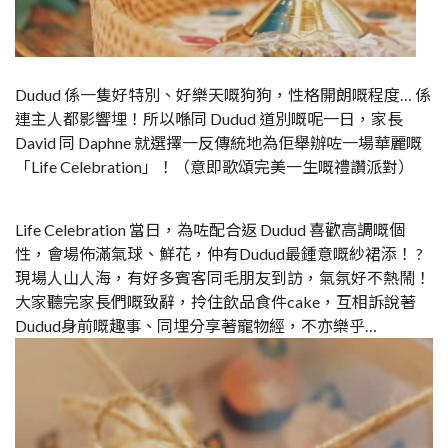
Dudud 係一隻好特別、好樂天嘅狗狗，性格開朗嘅程度… 係
連主人都影響埋！所以喺同 Dudud 道別嘅呢一日，家長
David 同 Daphne 就選擇一反傳統地為佢舉辦咗一場華麗嘅
「Life Celebration」！（意即歌頌完美一生嘅禮讚派對）
Life Celebration 當日，為咗配合返 Dudud 喜歡高調嘅個
性，會場佈滿氣球、鮮花，仲有Dudud最鍾意嘅紗裙添！ ?
現場人山人海，有好多賓客同毛朋友到訪，氣氛好不熱鬧！
大家聽完家長們嘅致辭，拎住飲品食件cake，互相訴說著
Dudud身前嘅趣事、同埋分享著寵物經，不亦樂乎…