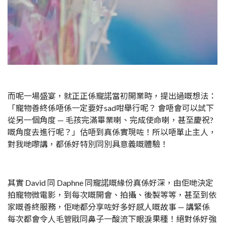
而呢一場盛宴，就正正係寵諾當初開業時，提出過嘅想法：
「寵物善終係唔係一定要好sad咁舉行呢？ 會唔會可以試下
從另一個角度 — 毛孩完滿畢業喇、完成使命喇，甚至慶祝?
嘅角度去進行呢？」估唔到真係實現咗！所以唔單止主人，
對我哋嚟講，都係好特別同別具意義嘅體驗！
其實 David 同 Daphne 同寵諾嘅緣份真係好深，由佢哋決定
拍寵物微電影，到每次嘅開會、拍攝、後製等等，甚至到依
家嘅善終服務，佢哋都分享咗好多好感人嘅故事 — 講緊係
每次都會令人毛管戙同鼻子一酸流下眼淚果種！絕對係好強