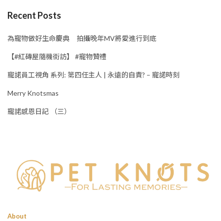
Recent Posts
為寵物做好生命慶典 拍攝晚年MV將愛進行到底
【#紅磚屋隨機街訪】 #寵物贊禮
寵諾員工視角 系列: 第四任主人 | 永遠的自責? – 寵諾時刻
Merry Knotsmas
寵諾感恩日記 （三）
About