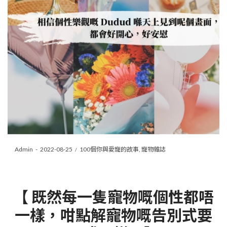
Posted
Posted
By
Admin
2022-08-25
100個你與愛寵的故事
寵物雜誌
on
in
【 既然每一隻寵物嘅個性都唔
一樣，咁點解寵物嘅告別式要