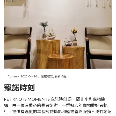
Posted
Posted
By
Admin
2022-04-26
寵物雜誌
最新消息
on
in
寵諾時刻
PET KNOTS MOMENTS 寵諾時刻 是一間非牟利寵物機
構，由一位有愛心的長者創辦、一群熱心的寵物愛好者執
行，提供有溫度的年長寵物攝影和寵物善終服務。我們謝絕