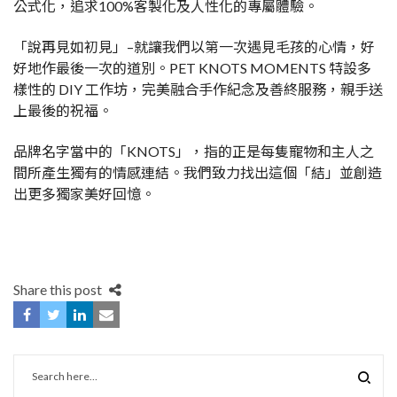
公式化，追求100%客製化及人性化的專屬體驗。
「說再見如初見」–就讓我們以第一次遇見毛孩的心情，好
好地作最後一次的道別。PET KNOTS MOMENTS 特設多
樣性的 DIY 工作坊，完美融合手作紀念及善終服務，親手送
上最後的祝福。
品牌名字當中的「KNOTS」，指的正是每隻寵物和主人之
間所產生獨有的情感連結。我們致力找出這個「結」並創造
出更多獨家美好回憶。
Share this post