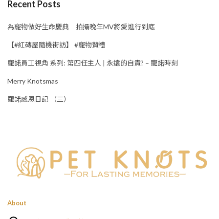
Recent Posts
為寵物做好生命慶典 拍攝晚年MV將愛進行到底
【#紅磚屋隨機街訪】 #寵物贊禮
寵諾員工視角 系列: 第四任主人 | 永遠的自責? – 寵諾時刻
Merry Knotsmas
寵諾感恩日記 （三）
About