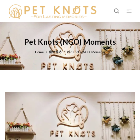
Pet Knots (NGO) Moments
Home
寵物雜誌
Pet Knots (NGO) Moments
/
/