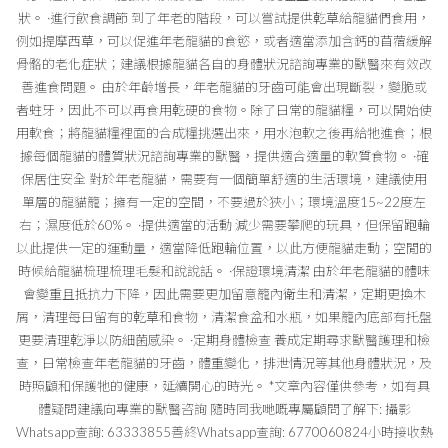
狀。 ·進行飲食調節 到了年老的階段，可以嘗試提供乾草給龍貓們食用，
例如提摩西草，可以促進年老龍貓的食慾，或者適當添加含鈣的苜蓿緩解
骨骼的老化症狀；建議根據龍貓各自的身體狀況諮詢專業的獸醫來有效改
善進食問題。 由於年齡增長，年老龍貓的牙齒可能會出現斷裂，變脆或
者蛀牙，因此不可以再食用乾硬的食物。除了日常的龍貓糧，可以開始使
用軟食；將龍貓糧裡面的合成糧挑選出來，用水泡軟之後再給牠進食；根
據每個龍貓的體質狀況諮詢專業的獸醫，提供適合適量的軟質食物。 ·確
保居住安全 對於年老龍貓，需要有一個簡單舒適的生活環境，建議使用
單層的龍貓籠；擁有一定的空間，不要過於狹小；環境溫度15~22度左
右；濕度低於60%。 ·提供適當的活動 減少需要攀爬的玩具，但保留跑輪
以此提供一定的運動量，適當降低跑輪位置，以此方便龍貓走動；空閒的
時候給龍貓梳理梳理毛髮和說說話。 ·保證環境清潔 由於年老龍貓的體味
會變重且抵抗力下降，因此需要更加留意籠內衛生和清潔，定期更換木
屑，清理每日留有的乾草和食物，清潔食盆和水瓶，如果籠內底部有托盤
更要清理乾淨以防細菌感染。 ·定期身體檢查 養成定期尋求獸醫護理和檢
查，日常檢查年老龍貓的牙齒，體重變化，排泄情況等其他身體狀況，及
時照顧和保護牠的健康，延續開心的時光。 *文章內容僅供參考，如有具
體疑問建議向專業的獸醫咨詢 隨時同我哋嘅專屬顧問了解下: 攝影
Whatsapp查詢: 63333855善終Whatsapp查詢: 6770060824小時接收熱