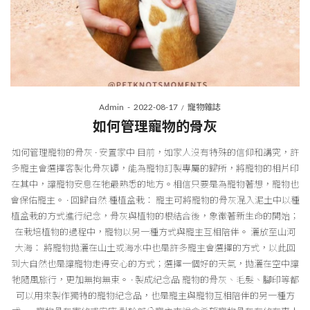
Posted
Posted
By
Admin
2022-08-17
寵物雜誌
on
in
如何管理寵物的骨灰
如何管理寵物的骨灰 · 安置家中 目前，如家人沒有特殊的信仰和講究，許
多寵主會選擇客製化骨灰罈，能為寵物訂製專屬的歸所，將寵物的相片印
在其中，讓寵物安息在牠最熟悉的地方。相信只要是為寵物著想，寵物也
會保佑寵主。 · 回歸自然 種植盆栽： 寵主可將寵物的骨灰混入泥土中以種
植盆栽的方式進行紀念，骨灰與植物的根結合後，象徵著新生命的開始；
在栽培植物的過程中，寵物以另一種方式與寵主互相陪伴。 灑放至山河
大海： 將寵物拋灑在山土或海水中也是許多寵主會選擇的方式，以此回
到大自然也是讓寵物走得安心的方式；選擇一個好的天氣，拋灑在空中讓
牠隨風旅行，更加無拘無束。 · 製成紀念品 寵物的骨灰、毛髮、腳印等都
可以用來製作獨特的寵物紀念品，也是寵主與寵物互相陪伴的另一種方