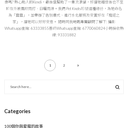
像嗎? 熱心助人的Kendi，最後還幫助了一隻流浪貓，好讓牠離世後也不至
於在外被風吹雨打、日曬雨淋。我們 Pet Knots珍惜這種緣份，為牠命名
為「露露」，並舉辦了告別儀式、進行水化服務及安置好在「寵諾之
家」，讓牠可以好好安息。 隨時同我哋嘅專屬顧問了解下: 攝影
Whatsapp查詢: 63333855善終Whatsapp查詢: 6770060824小時接收熱
線: 93331882
1
2
Categories
100個你與愛寵的故事