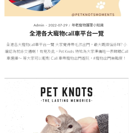
Posted
Posted
By
Admin
2022-07-29
年老寵物護理小知識
on
in
全港各大寵物call車平台一覽
全港各大寵物call車平台一覽 大家覺得帶毛孩出門，最大嘅煩惱係咩? 小
編認為就係交通喇！有見及此，Pet Knots 特地為大家準備咗一表睇晒Call
車選擇～ 等大家可以輕鬆 Call 車帶寵物出門遊玩，#寵物出門無難度！