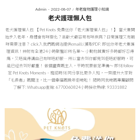
Posted
Posted
By
Admin
2022-08-07
年老寵物護理小知識
on
in
老犬護理懶人包
老犬護理懶人包 【 Pet Knots 免費送你「老犬護理懶人包」！】 當犬隻開
始步入老年，身體會有咩變化？高齡犬最容易有咩疾病？日常護理又有啲
咩需要注意？ click入我們嘅網站提供email以獲取PDF: 即送你年老犬隻護
理資訊！仲附有全港24小時獸醫診所名單～ 小動物其實好多時都好忍得
痛，又唔識得講自己有咩唔舒服⋯ 所以當去到你都見到佢唔舒服時，可
能已經去到好嚴重！ 做個盡責嘅主人，平時就要做足準備～ 即刻 follow
定 Pet Knots Moments – 寵諾時刻 同分享比更多人知，一齊提升大家對
「毛長者」嘅關注，比一個幸福嘅晚年佢哋啦！ 隨時同我哋嘅專屬顧問
了解下: Whatsapp查詢: 6770060824小時接收熱線: 93331882