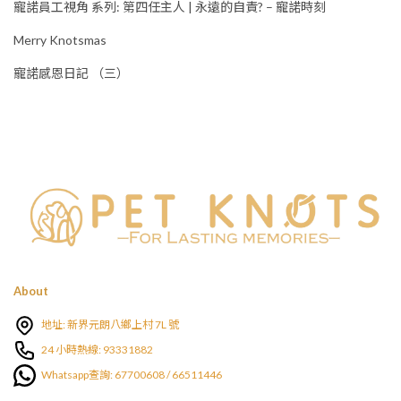
寵諾員工視角 系列: 第四任主人 | 永遠的自責? – 寵諾時刻
Merry Knotsmas
寵諾感恩日記 （三）
About
地址: 新界元朗八鄉上村 7L 號
24 小時熱線: 93331882
Whatsapp查詢: 67700608 / 66511446