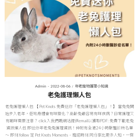
Posted
Posted
By
Admin
2022-08-06
年老寵物護理小知識
on
in
老兔護理懶人包
老兔護理懶人包 【 Pet Knots 免費送你「老兔護理懶人包」！】 當兔兔開
始步入老年，佢地身體會有咩變化？高齡兔最容易有咩疾病？日常護理又
有啲咩需要注意？ click入我們嘅網站提供email以獲取PDF: 免費下載老兔
資訊懶人包 即送你年老兔兔護理資訊！仲附有全港24小時獸醫診所名單
～ 即刻 follow 定 Pet Knots Moments – 寵諾時刻 同分享比更多人知，一齊