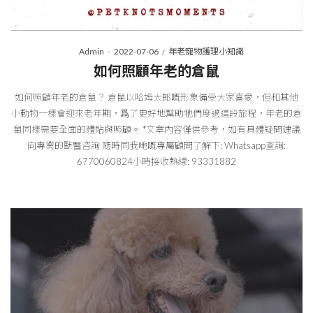
Posted
Posted
By
Admin
2022-07-06
年老寵物護理小知識
on
in
如何照顧年老的倉鼠
如何照顧年老的倉鼠？ 倉鼠以哈姆太郎嘅形象備受大家喜愛，但和其他
小動物一樣會迎來老年期，爲了更好地幫助牠們度過這段旅程，年老的倉
鼠同樣需要全面的體貼與照顧。 *文章內容僅供參考，如有具體疑問建議
向專業的獸醫咨詢 隨時同我哋嘅專屬顧問了解下: Whatsapp查詢:
6770060824小時接收熱線: 93331882