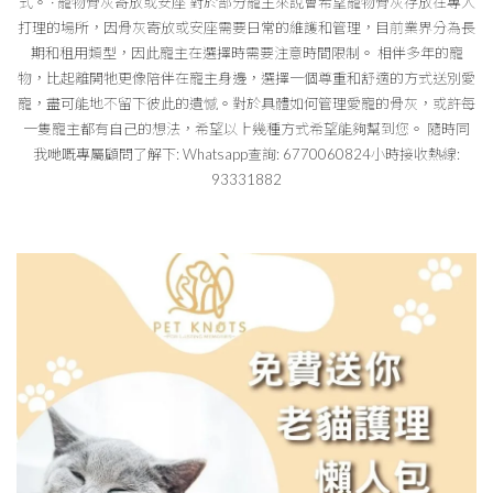
式。 · 寵物骨灰寄放或安座 對於部分寵主來說會希望寵物骨灰存放在專人
打理的場所，因骨灰寄放或安座需要日常的維護和管理，目前業界分為長
期和租用類型，因此寵主在選擇時需要注意時間限制。 相伴多年的寵
物，比起離開牠更像陪伴在寵主身邊，選擇一個尊重和舒適的方式送別愛
寵，盡可能地不留下彼此的遺憾。對於具體如何管理愛寵的骨灰，或許每
一隻寵主都有自己的想法，希望以上幾種方式希望能夠幫到您。 隨時同
我哋嘅專屬顧問了解下: Whatsapp查詢: 6770060824小時接收熱線:
93331882