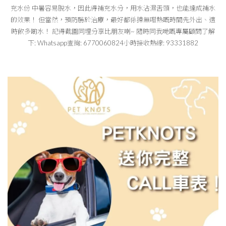
充水份 中暑容易脫水，因此得補充水分，用水沾濕舌頭，也能達成補水
的效果！ 但當然，預防勝於治療，最好都係揀無咁熱嘅時間先外出、適
時飲多啲水！ 記得截圖同埋分享比朋友喇~ 隨時同我哋嘅專屬顧問了解
下: Whatsapp查詢: 6770060824小時接收熱線: 93331882