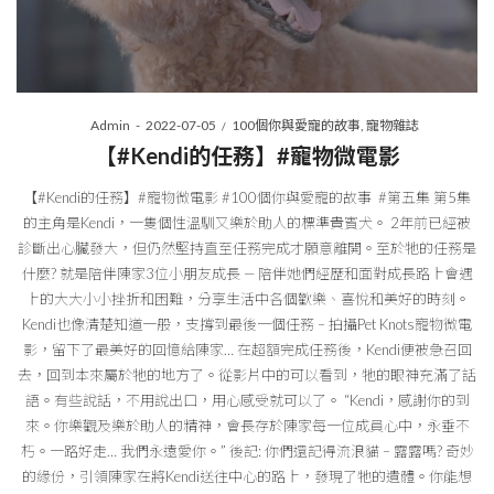
Posted
Posted
By
Admin
2022-07-05
100個你與愛寵的故事
寵物雜誌
on
in
【#Kendi的任務】#寵物微電影
【#Kendi的任務】#寵物微電影 #100個你與愛寵的故事 #第五集 第5集
的主角是Kendi，一隻個性溫馴又樂於助人的標準貴賓犬。 2年前已經被
診斷出心臟發大，但仍然堅持直至任務完成才願意離開。至於牠的任務是
什麼? 就是陪伴陳家3位小朋友成長 — 陪伴她們經歷和面對成長路上會遇
上的大大小小挫折和困難，分享生活中各個歡樂、喜悅和美好的時刻。
Kendi也像清楚知道一般，支撐到最後一個任務 – 拍攝Pet Knots寵物微電
影，留下了最美好的回憶給陳家… 在超額完成任務後，Kendi便被急召回
去，回到本來屬於牠的地方了。從影片中的可以看到，牠的眼神充滿了話
語。有些說話，不用說出口，用心感受就可以了。 “Kendi，感謝你的到
來。你樂觀及樂於助人的精神，會長存於陳家每一位成員心中，永垂不
朽。一路好走… 我們永遠愛你。” 後記: 你們還記得流浪貓 – 露露嗎? 奇妙
的緣份，引領陳家在將Kendi送往中心的路上，發現了牠的遺體。你能想