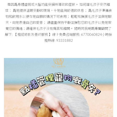
是因爲身體虛弱或大腦功能受損所導致的症狀。 如何讓毛孩子安然離
世： 爲牠提供溫暖安靜的環境，令牠能夠舒適的休息； 爲毛孩子準備食
物和飲用水以便在牠自願的情況下可食用； 輕輕地撫摸毛孩子並與牠聊
天，向牠表達自己的愛意； 請儘量保持平靜並撫慰您的毛孩子以免牠察
覺您的情緒；請確保毛孩子沒有痛苦地離開。 隨時同我哋嘅專屬顧問了
解下: 【 寵諾錄影及善終服務 】線上免費咨詢服務: 6770060824小時接
寵熱線: 93331882