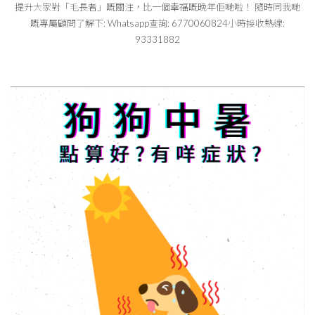
提升大家對「毛長者」嘅關注，比一個幸福嘅晚年佢哋啦！ 隨時同我哋
嘅專屬顧問了解下: Whatsapp查詢: 6770060824小時接收熱線:
93331882