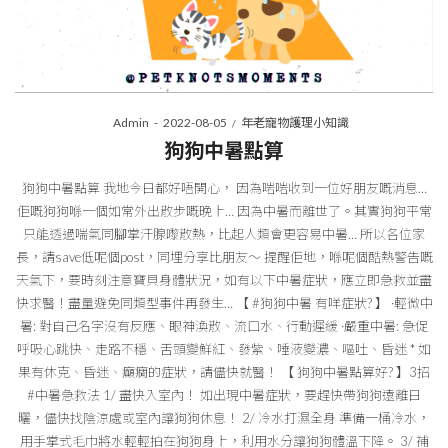
Posted
Posted
By
Admin
2022-08-05
年老寵物護理小知識
on
in
狗狗中暑點算
狗狗中暑點算 我地今日都好唔開心， 因為啱啱收到一位好朋友嘅消息…
佢嘅狗狗喺一個如常外出散步嘅晚上… 因為中暑而離世了。其實狗狗平常
只能透過喘氣同腳掌汗腺嚟散熱​，比起人類會更容易中暑… 所以各位家
長，請save低呢個post，同埋分享比朋友～ 提醒佢地，喺呢個酷熱警告嘅
天氣下，要時刻注意寶貝身體狀況​，如有以下中暑症狀，​應立即急救並盡
快求醫！盡量避免同類型事件再發生… 【 #狗狗中暑 有咩症狀? 】 ·輕微中
暑: 對自己名字沒有反應、眼神渙散、流口水、行動遲緩 ·嚴重中暑: 急促
呼吸心跳快、走路不穩、舌頭變鮮紅、發紫、唾液變濃、嘔吐、昏迷 * 如
果有休克、昏迷、癲癇的症狀，請儘快就醫！ 【 狗狗中暑點算好? 】3招
#中暑急救法 1/ 盡快入室內！ 如出現中暑症狀，要趕快帶狗狗遠離日
曬，儘快找陰涼處或室內讓狗狗休息！ 2/ 冷水打濕全身 準備一桶冷水，
用手掌式毛巾將水輕輕拍在狗狗身上，利用水分讓狗狗體溫下降。 3/ 補