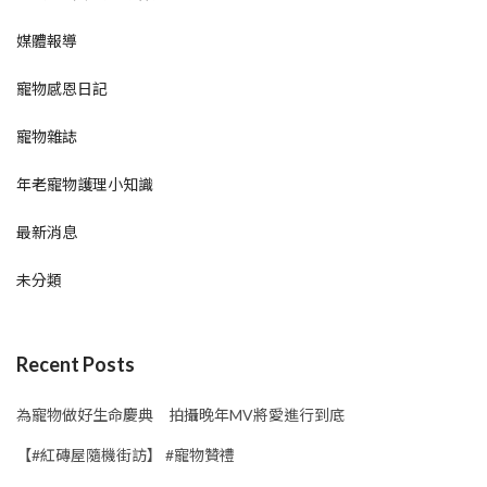
媒體報導
寵物感恩日記
寵物雜誌
年老寵物護理小知識
最新消息
未分類
Recent Posts
為寵物做好生命慶典 拍攝晚年MV將愛進行到底
【#紅磚屋隨機街訪】 #寵物贊禮