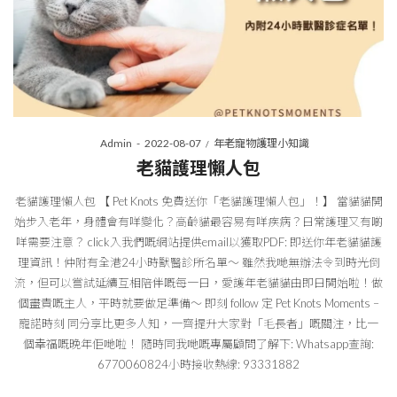
Posted
Posted
By
Admin
2022-08-07
年老寵物護理小知識
on
in
老貓護理懶人包
老貓護理懶人包 【 Pet Knots 免費送你「老貓護理懶人包」！】 當貓貓開
始步入老年，身體會有咩變化？高齡貓最容易有咩疾病？日常護理又有啲
咩需要注意？ click入我們嘅網站提供email以獲取PDF: 即送你年老貓貓護
理資訊！仲附有全港24小時獸醫診所名單～ 雖然我哋無辦法令到時光倒
流，但可以嘗試延續互相陪伴嘅每一日，愛護年老貓貓由即日開始啦！做
個盡責嘅主人，平時就要做足準備～ 即刻 follow 定 Pet Knots Moments –
寵諾時刻 同分享比更多人知，一齊提升大家對「毛長者」嘅關注，比一
個幸福嘅晚年佢哋啦！ 隨時同我哋嘅專屬顧問了解下: Whatsapp查詢:
6770060824小時接收熱線: 93331882