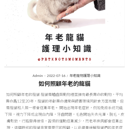
Posted
Posted
By
Admin
2022-07-16
年老寵物護理小知識
on
in
如何照顧年老的龍貓
如何照顧年老的龍貓 龍貓是嚙齒類動物裡面擁有最長壽命的動物，平均
壽命爲12至20年，龍貓的年齡壽命通常與餵養環境同飲食方面有關，但
是龍貓和人類一樣會逐漸年老。 開始出現年老症狀，例如免疫系統功能
下降，視力下降或出現白內障，牙齒問題，毛色開始失去光澤，脫毛，皮
膚鬆弛，行路變得緩慢，習慣的運動逐漸減少，而老年疾病都會逐漸出
現，這個時候的龍貓非常需要您的照顧，以此儘量緩解龍貓們的年老症