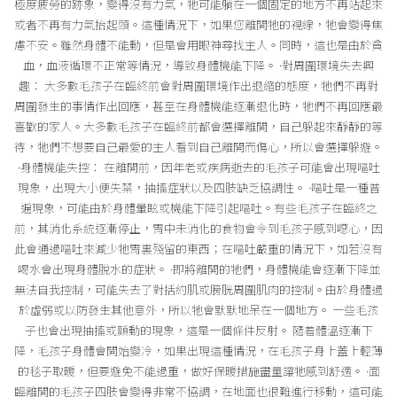
極度疲勞的跡象，變得沒有力氣，牠可能躺在一個固定的地方不再站起來
或者不再有力氣抬起頭。這種情況下，如果您離開牠的視線，牠會變得焦
慮不安。雖然身體不能動，但是會用眼神尋找主人。同時，這也是由於貧
血，血液循環不正常等情況，導致身體機能下降。 ·對周圍環境失去興
趣： 大多數毛孩子在臨終前會對周圍環境作出退縮的態度，牠們不再對
周圍發生的事情作出回應，甚至在身體機能逐漸退化時，牠們不再回應最
喜歡的家人。大多數毛孩子在臨終前都會選擇離開，自己躲起來靜靜的等
待，牠們不想要自己最愛的主人看到自己離開而傷心，所以會選擇躲避。
·身體機能失控： 在離開前，因年老或疾病逝去的毛孩子可能會出現嘔吐
現象，出現大小便失禁，抽搐症狀以及四肢缺乏協調性。 ·嘔吐是一種普
遍現象，可能由於身體暈眩或機能下降引起嘔吐。有些毛孩子在臨終之
前，其消化系統逐漸停止，胃中未消化的食物會令到毛孩子感到噁心，因
此會通過嘔吐來減少牠胃裏殘留的東西；在嘔吐嚴重的情況下，如若沒有
喝水會出現身體脫水的症狀。 ·即將離開的牠們，身體機能會逐漸下降並
無法自我控制，可能失去了對括約肌或膀胱周圍肌肉的控制。由於身體過
於虛弱或以防發生其他意外，所以牠會默默地呆在一個地方。 一些毛孩
子也會出現抽搐或顫動的現象，這是一個條件反射。 隨着體溫逐漸下
降，毛孩子身體會開始變冷，如果出現這種情況，在毛孩子身上蓋上輕薄
的毯子取暖，但要避免不能過重，做好保暖措施盡量讓牠感到舒適。 ·面
臨離開的毛孩子四肢會變得非常不協調，在地面也很難進行移動，這可能