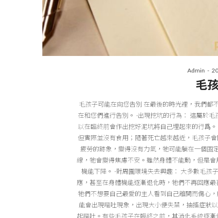
Po
By
Admin
20
on
毛
毛孩子可能在向您告別 在最後的時光裡，我們都
在和您們進行告別。 ·出現挖坑的行為： 這屬於
以在臨終前會作出挖好泥坑將自己埋起來的行爲。 
但實際並沒有食用；隨著死亡越來越近，毛孩子會開
疲勞的跡象，變得沒有力氣，牠可能躺在一個固
線，牠會變得焦慮不安。雖然身體不能動，但是會
機能下降。 ·對周圍環境失去興趣： 大多數毛
應，甚至在身體機能逐漸退化時，牠們不再回應最
牠們不想要自己最愛的主人看到自己離開而傷心，所
能會出現嘔吐現象，出現大小便失禁，抽搐症狀以
起嘔吐。有些毛孩子在臨終之前，其消化系統逐漸