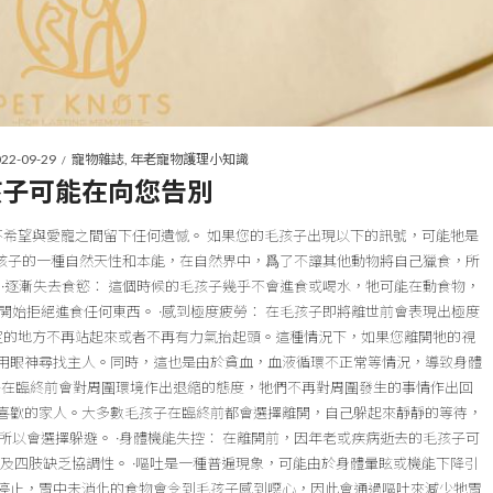
sted
Posted
22-09-29
寵物雜誌
年老寵物護理小知識
in
孩子可能在向您告別
不希望與愛寵之間留下任何遺憾。 如果您的毛孩子出現以下的訊號，可能牠是
毛孩子的一種自然天性和本能，在自然界中，爲了不讓其他動物將自己獵食，所
·逐漸失去食慾： 這個時候的毛孩子幾乎不會進食或喝水，牠可能在動食物，
始拒絕進食任何東西。 ·感到極度疲勞： 在毛孩子即將離世前會表現出極度
定的地方不再站起來或者不再有力氣抬起頭。這種情況下，如果您離開牠的視
用眼神尋找主人。同時，這也是由於貧血，血液循環不正常等情況，導致身體
孩子在臨終前會對周圍環境作出退縮的態度，牠們不再對周圍發生的事情作出回
喜歡的家人。大多數毛孩子在臨終前都會選擇離開，自己躲起來靜靜的等待，
以會選擇躲避。 ·身體機能失控： 在離開前，因年老或疾病逝去的毛孩子可
及四肢缺乏協調性。 ·嘔吐是一種普遍現象，可能由於身體暈眩或機能下降引
停止，胃中未消化的食物會令到毛孩子感到噁心，因此會通過嘔吐來減少牠胃