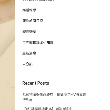
媒體報導
寵物感恩日記
寵物雜誌
年老寵物護理小知識
最新消息
未分類
Recent Posts
為寵物做好生命慶典 拍攝晚年MV將愛進
行到底
【#紅磚屋隨機街訪】 #寵物贊禮