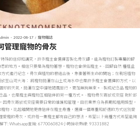
Posted
Posted
Admin
2022-08-17
寵物雜誌
on
in
何管理寵物的骨灰
人沒有特殊的信仰和講究，許多寵主會選擇客製化骨灰罈，能為寵物訂製專屬的歸
悉的地方。相信只要是為寵物著想，寵物也會保佑寵主。 · 回歸自然 種植盆
的方式進行紀念，骨灰與植物的根結合後，象徵著新生命的開始；在栽培植物
灑放至山河大海： 將寵物拋灑在山土或海水中也是許多寵主會選擇的方式，以
好的天氣，拋灑在空中讓牠隨風旅行，更加無拘無束。 · 製成紀念品 寵物的
品，也是寵主與寵物互相陪伴的另一種方式。 · 寵物骨灰寄放或安座 對於部
，因骨灰寄放或安座需要日常的維護和管理，目前業界分為長期和租用類型，
的寵物，比起離開牠更像陪伴在寵主身邊，選擇一個尊重和舒適的方式送別愛
理愛寵的骨灰，或許每一隻寵主都有自己的想法，希望以上幾種方式希望能夠
hatsapp查詢: 6770060824小時接收熱線: 93331882