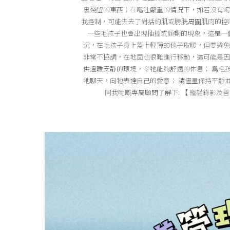
裏殘留的東西；在嘔吐嚴重的情況下，如若沒有喝
我控制，可能失去了對括約肌或膀胱周圍肌肉的控
一些毛孩子也會出現抽搐或顫動的現象，這是一
況，在毛孩子身上蓋上輕薄的毯子取暖，但要避免
非常不協調，在地面也很難進行移動，這可能是因
供溫暖安靜的環境，令牠能夠舒適的休息； 爲毛
牠聊天，向牠表達自己的愛意； 請儘量保持平靜
同我哋嘅專屬顧問了解下: 【 寵諾錄影及善終服