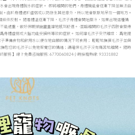
水會出現身體脫水的症狀。 ·即將離開的牠們，身體機能會逐漸下降並無法自
制。由於身體過於虛弱或以防發生其他意外，所以牠會默默地呆在一個地方。
個條件反射。 隨着體溫逐漸下降，毛孩子身體會開始變冷，如果出現這種情
不能過重，做好保暖措施盡量讓牠感到舒適。 ·面臨離開的毛孩子四肢會變得
爲身體虛弱或大腦功能受損所導致的症狀。 如何讓毛孩子安然離世： 爲牠提
孩子準備食物和飲用水以便在牠自願的情況下可食用； 輕輕地撫摸毛孩子並與
並撫慰您的毛孩子以免牠察覺您的情緒；請確保毛孩子沒有痛苦地離開。 隨時
務 】線上免費咨詢服務: 6770060824小時接寵熱線: 93331882