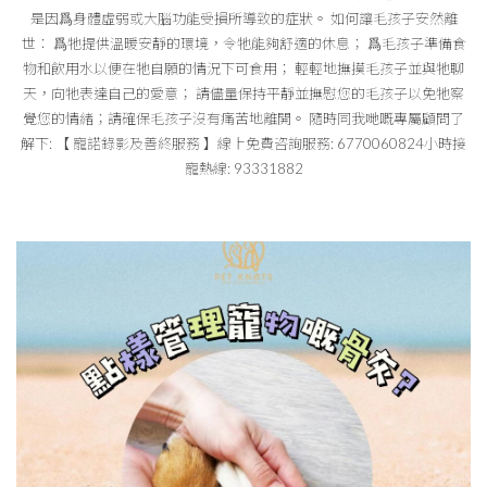
是因爲身體虛弱或大腦功能受損所導致的症狀。 如何讓毛孩子安然離
世： 爲牠提供溫暖安靜的環境，令牠能夠舒適的休息； 爲毛孩子準備食
物和飲用水以便在牠自願的情況下可食用； 輕輕地撫摸毛孩子並與牠聊
天，向牠表達自己的愛意； 請儘量保持平靜並撫慰您的毛孩子以免牠察
覺您的情緒；請確保毛孩子沒有痛苦地離開。 隨時同我哋嘅專屬顧問了
解下: 【 寵諾錄影及善終服務 】線上免費咨詢服務: 6770060824小時接
寵熱線: 93331882