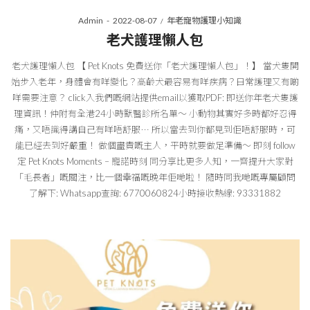
Posted
Posted
By
Admin
2022-08-07
年老寵物護理小知識
on
in
老犬護理懶人包
老犬護理懶人包 【 Pet Knots 免費送你「老犬護理懶人包」！】 當犬隻開
始步入老年，身體會有咩變化？高齡犬最容易有咩疾病？日常護理又有啲
咩需要注意？ click入我們嘅網站提供email以獲取PDF: 即送你年老犬隻護
理資訊！仲附有全港24小時獸醫診所名單～ 小動物其實好多時都好忍得
痛，又唔識得講自己有咩唔舒服⋯ 所以當去到你都見到佢唔舒服時，可
能已經去到好嚴重！ 做個盡責嘅主人，平時就要做足準備～ 即刻 follow
定 Pet Knots Moments – 寵諾時刻 同分享比更多人知，一齊提升大家對
「毛長者」嘅關注，比一個幸福嘅晚年佢哋啦！ 隨時同我哋嘅專屬顧問
了解下: Whatsapp查詢: 6770060824小時接收熱線: 93331882