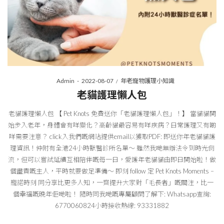
Posted
Posted
By
Admin
2022-08-07
年老寵物護理小知識
on
in
老貓護理懶人包
老貓護理懶人包 【 Pet Knots 免費送你「老貓護理懶人包」！】 當貓貓開
始步入老年，身體會有咩變化？高齡貓最容易有咩疾病？日常護理又有啲
咩需要注意？ click入我們嘅網站提供email以獲取PDF: 即送你年老貓貓護
理資訊！仲附有全港24小時獸醫診所名單～ 雖然我哋無辦法令到時光倒
流，但可以嘗試延續互相陪伴嘅每一日，愛護年老貓貓由即日開始啦！做
個盡責嘅主人，平時就要做足準備～ 即刻 follow 定 Pet Knots Moments –
寵諾時刻 同分享比更多人知，一齊提升大家對「毛長者」嘅關注，比一
個幸福嘅晚年佢哋啦！ 隨時同我哋嘅專屬顧問了解下: Whatsapp查詢:
6770060824小時接收熱線: 93331882