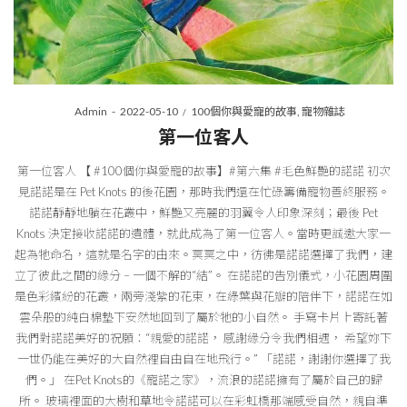
Posted
Posted
By
Admin
2022-05-10
100個你與愛寵的故事
寵物雜誌
on
in
第一位客人
第一位客人 【 #100個你與愛寵的故事】#第六集 #毛色鮮艷的諾諾 初次
見諾諾是在 Pet Knots 的後花園，那時我們還在忙碌籌備寵物善終服務。
諾諾靜靜地躺在花叢中，鮮艷又亮麗的羽翼令人印象深刻；最後 Pet
Knots 決定接收諾諾的遺體，就此成為了第一位客人。當時更誠邀大家一
起為牠命名，這就是名字的由來。冥冥之中，彷彿是諾諾選擇了我們，建
立了彼此之間的緣分 – 一個不解的“結”。 在諾諾的告別儀式，小花園周圍
是色彩繽紛的花叢，兩旁淺紫的花束，在綠葉與花瓣的陪伴下，諾諾在如
雲朵般的純白棉墊下安然地回到了屬於牠的小自然。 手寫卡片上寄託著
我們對諾諾美好的祝願：“親愛的諾諾， 感謝緣分令我們相遇， 希望妳下
一世仍能在美好的大自然裡自由自在地飛行。” 「諾諾，謝謝你選擇了我
們。」 在Pet Knots的《寵諾之家》，流浪的諾諾擁有了屬於自己的歸
所。 玻璃裡面的大樹和草地令諾諾可以在彩虹橋那端感受自然，親自準