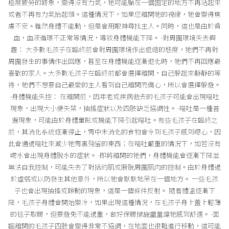
極度疲勞的跡象，變得沒有力氣，牠可能躺在一個固定的地方不再站起來
或者不再有力氣抬起頭。這種情況下，如果您離開牠的視線，牠會變得焦
慮不安。雖然身體不能動，但是會用眼神尋找主人。同時，這也是由於貧
血，血液循環不正常等情況，導致身體機能下降。 ·對周圍環境失去興
趣： 大多數毛孩子在臨終前會對周圍環境作出退縮的態度，牠們不再對
周圍發生的事情作出回應，甚至在身體機能逐漸退化時，牠們不再回應最
喜歡的家人。大多數毛孩子在臨終前都會選擇離開，自己躲起來靜靜的等
待，牠們不想要自己最愛的主人看到自己離開而傷心，所以會選擇躲避。
·身體機能失控： 在離開前，因年老或疾病逝去的毛孩子可能會出現嘔吐
現象，出現大小便失禁，抽搐症狀以及四肢缺乏協調性。 ·嘔吐是一種普
遍現象，可能由於身體暈眩或機能下降引起嘔吐。有些毛孩子在臨終之
前，其消化系統逐漸停止，胃中未消化的食物會令到毛孩子感到噁心，因
此會通過嘔吐來減少牠胃裏殘留的東西；在嘔吐嚴重的情況下，如若沒有
喝水會出現身體脫水的症狀。 ·即將離開的牠們，身體機能會逐漸下降並
無法自我控制，可能失去了對括約肌或膀胱周圍肌肉的控制。由於身體過
於虛弱或以防發生其他意外，所以牠會默默地呆在一個地方。 一些毛孩
子也會出現抽搐或顫動的現象，這是一個條件反射。 隨着體溫逐漸下
降，毛孩子身體會開始變冷，如果出現這種情況，在毛孩子身上蓋上輕薄
的毯子取暖，但要避免不能過重，做好保暖措施盡量讓牠感到舒適。 ·面
臨離開的毛孩子四肢會變得非常不協調，在地面也很難進行移動，這可能