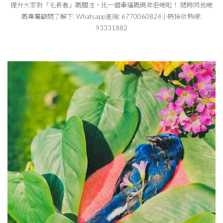
提升大家對「毛長者」嘅關注，比一個幸福嘅晚年佢哋啦！ 隨時同我哋
嘅專屬顧問了解下: Whatsapp查詢: 6770060824小時接收熱線:
93331882