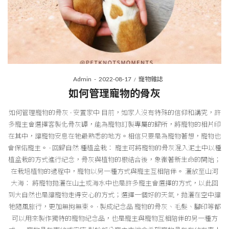
Posted
Posted
By
Admin
2022-08-17
寵物雜誌
on
in
如何管理寵物的骨灰
如何管理寵物的骨灰 · 安置家中 目前，如家人沒有特殊的信仰和講究，許
多寵主會選擇客製化骨灰罈，能為寵物訂製專屬的歸所，將寵物的相片印
在其中，讓寵物安息在牠最熟悉的地方。相信只要是為寵物著想，寵物也
會保佑寵主。 · 回歸自然 種植盆栽： 寵主可將寵物的骨灰混入泥土中以種
植盆栽的方式進行紀念，骨灰與植物的根結合後，象徵著新生命的開始；
在栽培植物的過程中，寵物以另一種方式與寵主互相陪伴。 灑放至山河
大海： 將寵物拋灑在山土或海水中也是許多寵主會選擇的方式，以此回
到大自然也是讓寵物走得安心的方式；選擇一個好的天氣，拋灑在空中讓
牠隨風旅行，更加無拘無束。 · 製成紀念品 寵物的骨灰、毛髮、腳印等都
可以用來製作獨特的寵物紀念品，也是寵主與寵物互相陪伴的另一種方