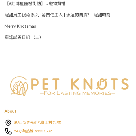
【#紅磚屋隨機街訪】 #寵物贊禮
寵諾員工視角 系列: 第四任主人 | 永遠的自責? – 寵諾時刻
Merry Knotsmas
寵諾感恩日記 （三）
About
地址: 新界元朗八鄉上村 7L 號
24 小時熱線: 93331882