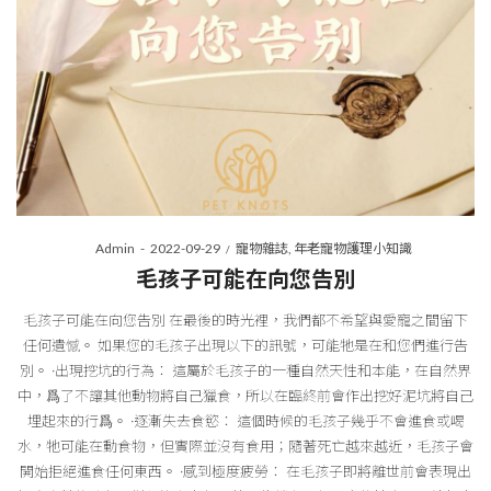
Posted
Posted
By
Admin
2022-09-29
寵物雜誌
年老寵物護理小知識
on
in
毛孩子可能在向您告別
毛孩子可能在向您告別 在最後的時光裡，我們都不希望與愛寵之間留下
任何遺憾。 如果您的毛孩子出現以下的訊號，可能牠是在和您們進行告
別。 ·出現挖坑的行為： 這屬於毛孩子的一種自然天性和本能，在自然界
中，爲了不讓其他動物將自己獵食，所以在臨終前會作出挖好泥坑將自己
埋起來的行爲。 ·逐漸失去食慾： 這個時候的毛孩子幾乎不會進食或喝
水，牠可能在動食物，但實際並沒有食用；隨著死亡越來越近，毛孩子會
開始拒絕進食任何東西。 ·感到極度疲勞： 在毛孩子即將離世前會表現出