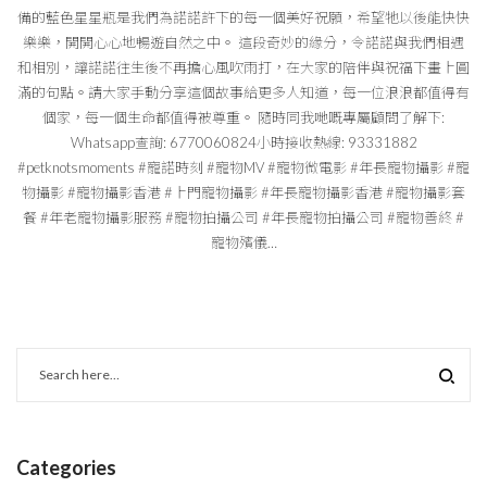
備的藍色星星瓶是我們為諾諾許下的每一個美好祝願，希望牠以後能快快
樂樂，開開心心地暢遊自然之中。 這段奇妙的緣分，令諾諾與我們相遇
和相別，讓諾諾往生後不再擔心風吹雨打，在大家的陪伴與祝福下畫上圓
滿的句點。請大家手動分享這個故事給更多人知道，每一位浪浪都值得有
個家，每一個生命都值得被尊重。 隨時同我哋嘅專屬顧問了解下:
Whatsapp查詢: 6770060824小時接收熱線: 93331882
#petknotsmoments #寵諾時刻 #寵物MV #寵物微電影 #年長寵物攝影 #寵
物攝影 #寵物攝影香港 #上門寵物攝影 #年長寵物攝影香港 #寵物攝影套
餐 #年老寵物攝影服務 #寵物拍攝公司 #年長寵物拍攝公司 #寵物善終 #
寵物殯儀…
Categories