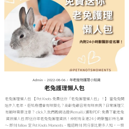
Posted
Posted
By
Admin
2022-08-06
年老寵物護理小知識
on
in
老兔護理懶人包
老兔護理懶人包 【 Pet Knots 免費送你「老兔護理懶人包」！】 當兔兔開
始步入老年，佢地身體會有咩變化？高齡兔最容易有咩疾病？日常護理又
有啲咩需要注意？ click入我們嘅網站提供email以獲取PDF: 免費下載老兔
資訊懶人包 即送你年老兔兔護理資訊！仲附有全港24小時獸醫診所名單
～ 即刻 follow 定 Pet Knots Moments – 寵諾時刻 同分享比更多人知，一齊