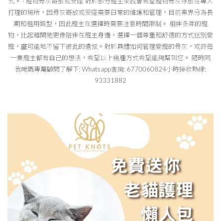
式。 · 寵物骨灰寄放或安座 對於部分寵主來說會希望寵物骨灰存放在專人
打理的場所，因骨灰寄放或安座需要日常的維護和管理，目前業界分為長
期和租用類型，因此寵主在選擇時需要注意時間限制。 相伴多年的寵
物，比起離開牠更像陪伴在寵主身邊，選擇一個尊重和舒適的方式送別愛
寵，盡可能地不留下彼此的遺憾。對於具體如何管理愛寵的骨灰，或許每
一隻寵主都有自己的想法，希望以上幾種方式希望能夠幫到您。 隨時同
我哋嘅專屬顧問了解下: Whatsapp查詢: 6770060824小時接收熱線:
93331882