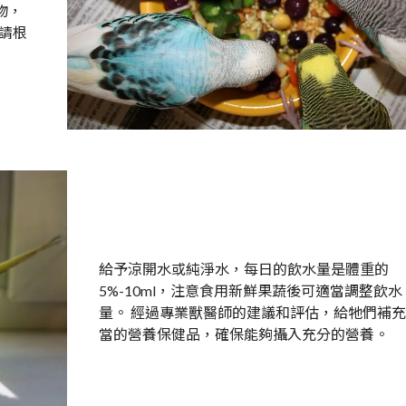
物，
，請根
給予涼開水或純淨水，每日的飲水量是體重的
5%-10ml，注意食用新鮮果蔬後可適當調整飲水
量。 經過專業獸醫師的建議和評估，給牠們補
當的營養保健品，確保能夠攝入充分的營養。