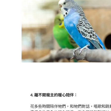
4. 離不開寵主的暖心陪伴：
花多些時間陪伴牠們，和牠們對話，唱歌和跳