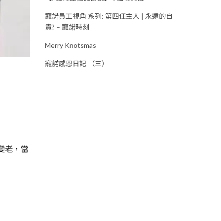
寵諾員工視角 系列: 第四任主人 | 永遠的自
責? – 寵諾時刻
Merry Knotsmas
寵諾感恩日記 （三）
變老，當