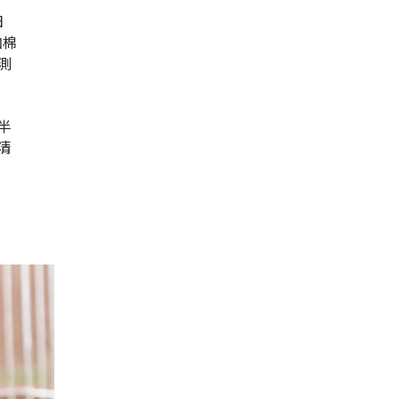
日
加棉
測
半
清