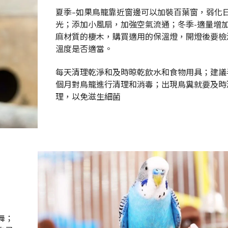
夏季–如果鳥籠靠近窗邊可以加裝百葉窗，弱化
光；添加小風扇，加強空氣流通；冬季-適量增
麻材質的棲木，購買適用的保溫燈，開燈後要檢
溫度是否適當。
每天清理乾淨和及時晾乾飲水和食物用具；建議
個月對鳥籠進行清理和消毒；出現鳥糞就要及時
理，以免滋生細菌
舞；