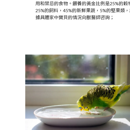
用和禁忌的食物。餵養的黃金比例是25%的穀
25%的飼料，45%的新鮮果蔬，5%的堅果類
據具體家中寶貝的情況向獸醫師咨詢；