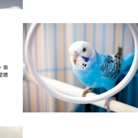
，需
整體