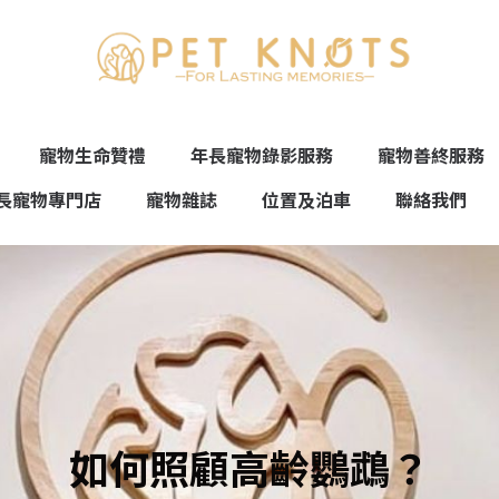
寵物生命贊禮
年長寵物錄影服務
寵物善終服務
長寵物專門店
寵物雜誌
位置及泊車
聯絡我們
如何照顧高齡鸚鵡？