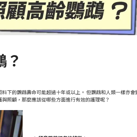
鵡？
照料下的鸚鵡壽命可能超過十年或以上。 但鸚鵡和人類一樣亦會
護與照顧，那麼應該從哪些方面進行有效的護理呢？