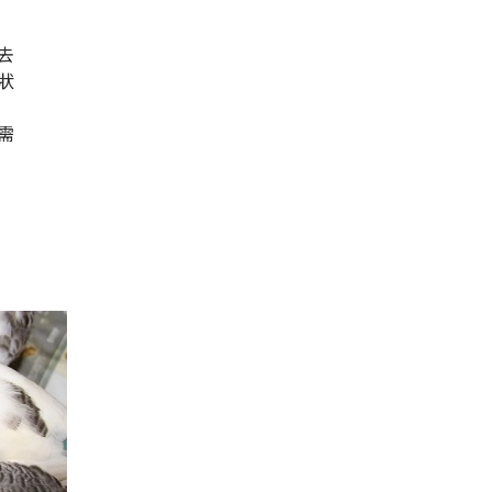
去
狀
需