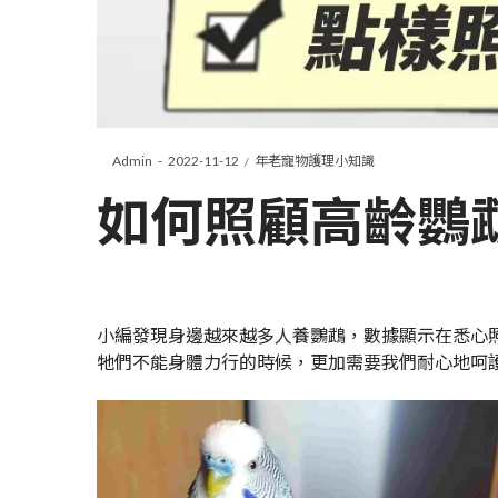
Posted
Posted
By
Admin
2022-11-12
年老寵物護理小知識
on
in
如何照顧高齡鸚
小編發現身邊越來越多人養鸚鵡，數據顯示在悉心
牠們不能身體力行的時候，更加需要我們耐心地呵