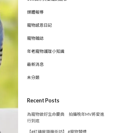
媒體報導
寵物感恩日記
寵物雜誌
年老寵物護理小知識
最新消息
未分類
Recent Posts
為寵物做好生命慶典 拍攝晚年MV將愛進
行到底
【#紅磚屋隨機街訪】 #寵物贊禮