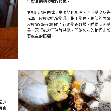
1. 留意鸚鵡初老的特徵：
例如出現白內障，鳥喙顏色加深，羽毛變少及失
光澤，皮膚顏色會變淺，指甲變長，腿部的魚鱗
皮膚會越來越明顯；行路變得遲緩，睡覺時間變
長，飛行能力下降等特徵，開始初老的牠們非常
要寵主的照顧。
議少
可食