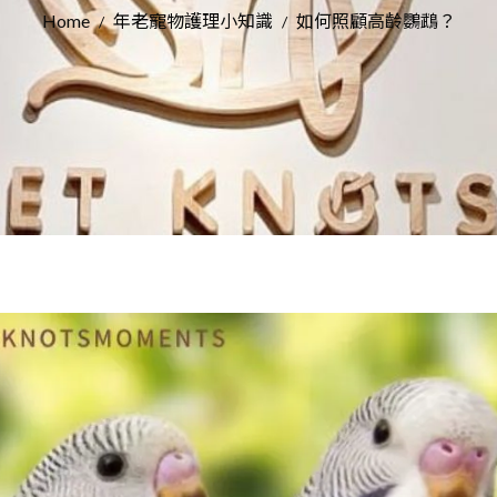
Home
年老寵物護理小知識
如何照顧高齡鸚鵡？
/
/