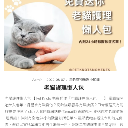
Posted
Posted
By
Admin
2022-08-07
年老寵物護理小知識
on
in
老貓護理懶人包
老貓護理懶人包 【 Pet Knots 免費送你「老貓護理懶人包」！】 當貓貓開
始步入老年，身體會有咩變化？高齡貓最容易有咩疾病？日常護理又有啲
咩需要注意？ click入我們嘅網站提供email以獲取PDF: 即送你年老貓貓護
理資訊！仲附有全港24小時獸醫診所名單～ 雖然我哋無辦法令到時光倒
流，但可以嘗試延續互相陪伴嘅每一日，愛護年老貓貓由即日開始啦！做