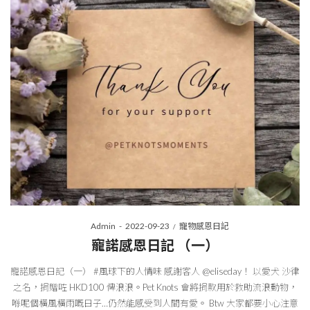
Posted
Posted
By
Admin
2022-09-23
寵物感恩日記
on
in
寵諾感恩日記 （一）
寵諾感恩日記（一） #風球下的人情味 感謝客人 @eliseday！ 以愛犬 沙律
之名，捐贈咗 HKD100 俾浪浪。Pet Knots 會將捐款用於救助流浪動物，
喺呢個橫風橫雨嘅日子…仍然能感受到人間有愛。 Btw 大家都要小心注意