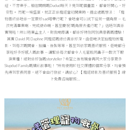
經，不亦樂乎… 相信開朗嘅Dudud喺天上見到呢個畫面， 都會好開心，好
安慰。 而呢一場盛宴，就正正係寵諾當初開業時，提出過嘅想法： 「寵
物善終係唔係一定要好sad咁舉行呢？ 會唔會可以試下從另一個角度 — 毛
孩完滿畢業喇、完成使命喇，甚至慶祝?嘅角度去進行呢？」估唔到真係
實現咗！所以唔單止主人，對我哋嚟講，都係好特別同別具意義嘅體驗！
其實 David 同 Daphne 同寵諾嘅緣份真係好深，由佢哋決定拍寵物微電
影，到每次嘅開會、拍攝、後製等等，甚至到依家嘅善終服務，佢哋都分
享咗好多好感人嘅故事 — 講緊係每次都會令人毛管戙同鼻子一酸流下眼
淚果種！絕對係好強嘅storyteller ? 希望之後有機會再同大家分享更多
Slupdud Family嘅精彩故事啦！ *所有使用於社交媒體的個案分享，均會預
先得到家長同意，絕不會自行發放，請放心? 【 寵諾錄影及善終服務 】線
上免費咨詢服務:…