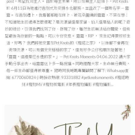
post，希望找到主人。 由於尋主未果，所以在無主人認領下，Pet Knots
於 6月11日為牠進行告別式及安排水化服務，並且改了一個新名字 — 露
露。 在告別禮上，我看著那睡在床上、被花朵圍繞的露露，不禁在想：
不知道牠生前過得怎麼樣呢？是流浪貓還是家貓、怕人還是粘人的呢？奇
妙的緣份，引領我們找到了你、發現了你，雖然生前無法給你關愛，但希
望最後為你做的一點點，可以令你安息。 露露，RIP ， 來生記得要好好生
活，好嗎？ 我們將牠安置在Pet Knots的《寵諾之家》，以後都不會再在
街頭流浪，可以有個安安穩穩的家了，還有好多公仔和朋友陪著牠！
「露露，這裡是您永遠的家。」— Pet Knots Moments 04.06.2022 請大家
手動分享出去，給露露送上多一點祝福。同時提醒大家，生命無分貴賤，
每一條生命都值得被尊重。 隨時同我哋嘅專屬顧問了解下: Whatsapp查
詢: 6770060824小時接收熱線: 93331882 #petknotsmoments #寵諾時
刻 #寵物MV #寵物微電影 #年長寵物攝影 #寵物攝影…