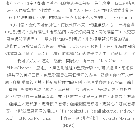
地方、不同時空，都會有著不同的儀式存在著嗎？為什麼當一個生命結束
時，人們會舉辦告別儀式？ 其中一個原因，是因為人們相信儀式能夠在
艱困的時期提供心理上的慰藉。捷克馬薩里克大學的馬丁．連 (Martin
Lang) 相信，儀式的可預測性，使儀式在本質上較能撫慰人心。 一場圓滿
的告別儀式，能夠讓往生者跟這個世界好好說再見，同時讓留下的人更容
易走過悲傷過程。 ️ 一場人性化的告別儀式，能夠擔當著分界線的功能，
讓我們更清晰地區分到過去、現在、以及未來。過程中，有可能是你開始
如釋重負地鬆了口氣；但也有可能繼續沉淪悲傷哭泣之中。通過儀式，我
們可以好好地道別，然後，開展人生新一頁。#NextChapter
#NewChapter 「感謝」，是告別過程的重要步驟。你可以選擇，想想曾
經共享的美好回憶，或是愛寵曾在某個情況的支持、鼓勵。你也可以考
慮，印刷愛寵的照片、播放屬於你們的音樂、整理愛寵遺下的物品、點上
蠟燭、對著照片說出感謝、或者寫一封告別信。 但是說到尾，寵物善
終，從來沒有一個標準答案，亦不應該有。如果一定要有，那就是：怎樣
才能讓主人更舒服、更釋懷？怎樣才能讓愛寵更舒適、更開心？那就怎樣
安排，那就是最圓滿的儀式。 “It’s not about us, it’s all about you and your
pet.“ – Pet Knots Moments. —– 【 寵諾時刻 (非牟利) 】 Pet Knots Moments
(NGO)…