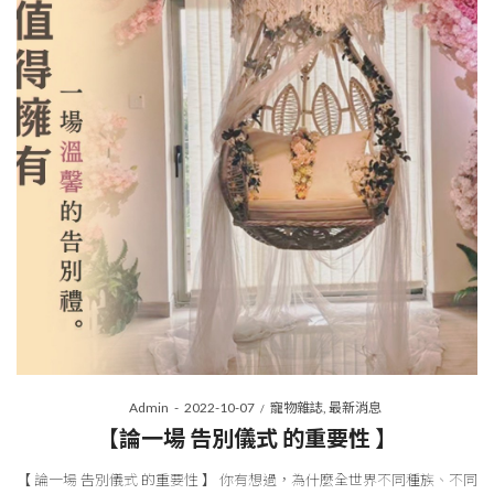
Posted
Posted
By
Admin
2022-10-07
寵物雜誌
最新消息
on
in
【論一場 告別儀式 的重要性 】
【 論一場 告別儀式 的重要性 】 你有想過，為什麼全世界不同種族、不同