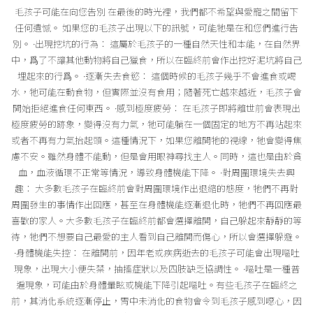
毛孩子可能在向您告別 在最後的時光裡，我們都不希望與愛寵之間留下
任何遺憾。 如果您的毛孩子出現以下的訊號，可能牠是在和您們進行告
別。 ·出現挖坑的行為： 這屬於毛孩子的一種自然天性和本能，在自然界
中，爲了不讓其他動物將自己獵食，所以在臨終前會作出挖好泥坑將自己
埋起來的行爲。 ·逐漸失去食慾： 這個時候的毛孩子幾乎不會進食或喝
水，牠可能在動食物，但實際並沒有食用；隨著死亡越來越近，毛孩子會
開始拒絕進食任何東西。 ·感到極度疲勞： 在毛孩子即將離世前會表現出
極度疲勞的跡象，變得沒有力氣，牠可能躺在一個固定的地方不再站起來
或者不再有力氣抬起頭。這種情況下，如果您離開牠的視線，牠會變得焦
慮不安。雖然身體不能動，但是會用眼神尋找主人。同時，這也是由於貧
血，血液循環不正常等情況，導致身體機能下降。 ·對周圍環境失去興
趣： 大多數毛孩子在臨終前會對周圍環境作出退縮的態度，牠們不再對
周圍發生的事情作出回應，甚至在身體機能逐漸退化時，牠們不再回應最
喜歡的家人。大多數毛孩子在臨終前都會選擇離開，自己躲起來靜靜的等
待，牠們不想要自己最愛的主人看到自己離開而傷心，所以會選擇躲避。
·身體機能失控： 在離開前，因年老或疾病逝去的毛孩子可能會出現嘔吐
現象，出現大小便失禁，抽搐症狀以及四肢缺乏協調性。 ·嘔吐是一種普
遍現象，可能由於身體暈眩或機能下降引起嘔吐。有些毛孩子在臨終之
前，其消化系統逐漸停止，胃中未消化的食物會令到毛孩子感到噁心，因