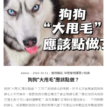
Posted
Posted
By
Admin
2022-10-11
寵物雜誌
年老寵物護理小知識
on
in
狗狗“大甩毛”應該點做？
狗狗“大甩毛”應該點做？ 又到了狗狗換毛的季節，好多毛孩爸媽會因狗狗
掉毛太多而無奈，那麼狗狗在哪些情況下會出現掉毛呢？應該如何為狗狗
打理毛髮才可以維持健康呢？ 首先是屬於正常的生理性換毛： · 不同時期
的掉毛：成長期的狗狗在正常的新陳代謝下或是從幼年期至成年期過渡時