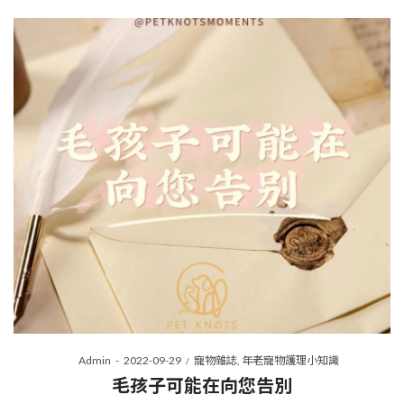
Posted
Posted
By
Admin
2022-09-29
寵物雜誌
年老寵物護理小知識
on
in
毛孩子可能在向您告別