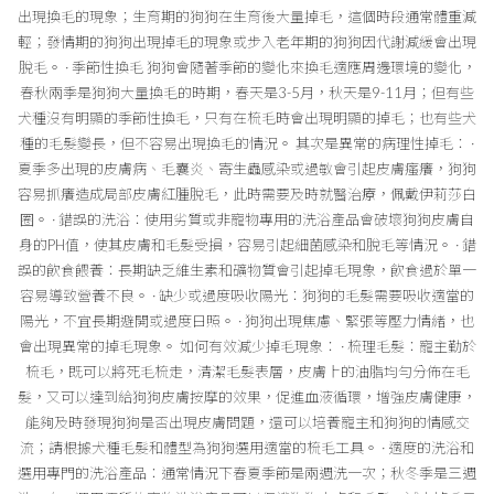
出現換毛的現象；生育期的狗狗在生育後大量掉毛，這個時段通常體重減
輕；發情期的狗狗出現掉毛的現象或步入老年期的狗狗因代謝減緩會出現
脫毛。 · 季節性換毛 狗狗會隨著季節的變化來換毛適應周邊環境的變化，
春秋兩季是狗狗大量換毛的時期，春天是3-5月，秋天是9-11月；但有些
犬種沒有明顯的季節性換毛，只有在梳毛時會出現明顯的掉毛；也有些犬
種的毛髮變長，但不容易出現換毛的情況。 其次是異常的病理性掉毛： ·
夏季多出現的皮膚病、毛囊炎、寄生蟲感染或過敏會引起皮膚瘙癢，狗狗
容易抓癢造成局部皮膚紅腫脫毛，此時需要及時就醫治療，佩戴伊莉莎白
圈。 · 錯誤的洗浴：使用劣質或非寵物專用的洗浴產品會破壞狗狗皮膚自
身的PH值，使其皮膚和毛髮受損，容易引起細菌感染和脫毛等情況。 · 錯
誤的飲食餵養：長期缺乏維生素和礦物質會引起掉毛現象，飲食過於單一
容易導致營養不良。 · 缺少或過度吸收陽光：狗狗的毛髮需要吸收適當的
陽光，不宜長期避開或過度日照。 · 狗狗出現焦慮、緊張等壓力情緒，也
會出現異常的掉毛現象。 如何有效減少掉毛現象： · 梳理毛髮：寵主勤於
梳毛，既可以將死毛梳走，清潔毛髮表層，皮膚上的油脂均勻分佈在毛
髮，又可以達到給狗狗皮膚按摩的效果，促進血液循環，增強皮膚健康，
能夠及時發現狗狗是否出現皮膚問題，還可以培養寵主和狗狗的情感交
流；請根據犬種毛髮和體型為狗狗選用適當的梳毛工具。 · 適度的洗浴和
選用專門的洗浴產品：通常情況下春夏季節是兩週洗一次；秋冬季是三週