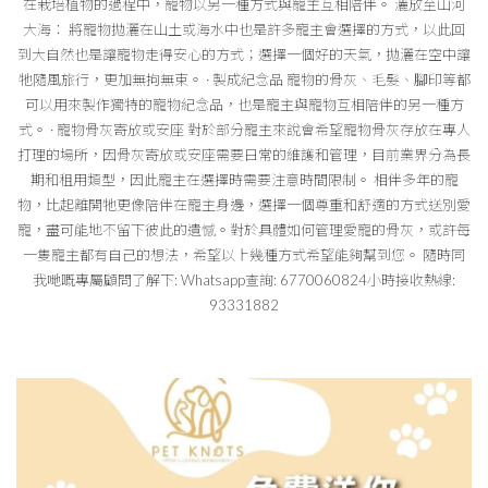
在栽培植物的過程中，寵物以另一種方式與寵主互相陪伴。 灑放至山河
大海： 將寵物拋灑在山土或海水中也是許多寵主會選擇的方式，以此回
到大自然也是讓寵物走得安心的方式；選擇一個好的天氣，拋灑在空中讓
牠隨風旅行，更加無拘無束。 · 製成紀念品 寵物的骨灰、毛髮、腳印等都
可以用來製作獨特的寵物紀念品，也是寵主與寵物互相陪伴的另一種方
式。 · 寵物骨灰寄放或安座 對於部分寵主來說會希望寵物骨灰存放在專人
打理的場所，因骨灰寄放或安座需要日常的維護和管理，目前業界分為長
期和租用類型，因此寵主在選擇時需要注意時間限制。 相伴多年的寵
物，比起離開牠更像陪伴在寵主身邊，選擇一個尊重和舒適的方式送別愛
寵，盡可能地不留下彼此的遺憾。對於具體如何管理愛寵的骨灰，或許每
一隻寵主都有自己的想法，希望以上幾種方式希望能夠幫到您。 隨時同
我哋嘅專屬顧問了解下: Whatsapp查詢: 6770060824小時接收熱線:
93331882