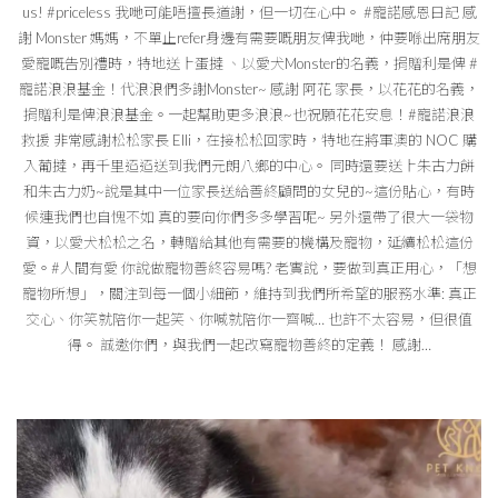
us! #priceless 我哋可能唔擅長道謝，但一切在心中。 #寵諾感恩日記 感
謝 Monster 媽媽，不單止refer身邊有需要嘅朋友俾我哋，仲要喺出席朋友
愛寵嘅告別禮時，特地送上蛋撻 、以愛犬Monster的名義，捐贈利是俾 #
寵諾浪浪基金！代浪浪們多謝Monster~ 感謝 阿花 家長，以花花的名義，
捐贈利是俾浪浪基金。一起幫助更多浪浪~也祝願花花安息！#寵諾浪浪
救援 非常感謝松松家長 Elli，在接松松回家時，特地在將軍澳的 NOC 購
入葡撻，再千里迢迢送到我們元朗八鄉的中心。 同時還要送上朱古力餅
和朱古力奶~說是其中一位家長送給善終顧問的女兒的~這份貼心，有時
候連我們也自愧不如 真的要向你們多多學習呢~ 另外還帶了很大一袋物
資，以愛犬松松之名，轉贈給其他有需要的機構及寵物，延續松松這份
愛。#人間有愛 你說做寵物善終容易嗎? 老實說，要做到真正用心，「想
寵物所想」，關注到每一個小細節，維持到我們所希望的服務水準: 真正
交心、你笑就陪你一起笑、你喊就陪你一齊喊… 也許不太容易，但很值
得。 誠邀你們，與我們一起改寫寵物善終的定義！ 感謝…