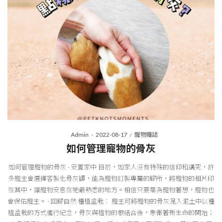
Posted
Posted
By
Admin
2022-08-17
寵物雜誌
on
in
如何管理寵物的骨灰
如何管理寵物的骨灰 · 安置家中 目前，如家人沒有特殊的信仰和講究，許
多寵主會選擇客製化骨灰罈，能為寵物訂製專屬的歸所，將寵物的相片印
在其中，讓寵物安息在牠最熟悉的地方。相信只要是為寵物著想，寵物也
會保佑寵主。 · 回歸自然 種植盆栽： 寵主可將寵物的骨灰混入泥土中以種
植盆栽的方式進行紀念，骨灰與植物的根結合後，象徵著新生命的開始；