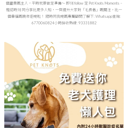
個盡責嘅主人，平時就要做足準備～ 即刻 follow 定 Pet Knots Moments –
寵諾時刻 同分享比更多人知，一齊提升大家對「毛長者」嘅關注，比一
個幸福嘅晚年佢哋啦！ 隨時同我哋嘅專屬顧問了解下: Whatsapp查詢:
6770060824小時接收熱線: 93331882