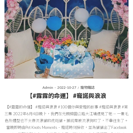
Posted
Posted
By
Admin
2022-10-27
寵物雜誌
on
in
【#露露的命運】 #寵諾與浪浪
【#露露的命運】 #寵諾與浪浪 #100個你與愛寵的故事 #寵諾與浪浪 #第
三集 2022年6月4日晚上，我們在元朗錦田公路大江埔遇見了牠 — 一隻毛
色及體型也不太像流浪貓的虎斑貓。據說是被流浪狗咬了，不幸往生了。
當晚即時由Pet Knots Moments – 寵諾時刻接收，並為貓貓出了Facebook