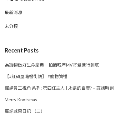
最新消息
未分類
Recent Posts
為寵物做好生命慶典 拍攝晚年MV將愛進行到底
【#紅磚屋隨機街訪】 #寵物贊禮
寵諾員工視角 系列: 第四任主人 | 永遠的自責? – 寵諾時刻
Merry Knotsmas
寵諾感恩日記 （三）