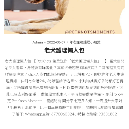
Posted
Posted
By
Admin
2022-08-07
年老寵物護理小知識
on
in
老犬護理懶人包
老犬護理懶人包 【 Pet Knots 免費送你「老犬護理懶人包」！】 當犬隻開
始步入老年，身體會有咩變化？高齡犬最容易有咩疾病？日常護理又有啲
咩需要注意？ click入我們嘅網站提供email以獲取PDF: 即送你年老犬隻護
理資訊！仲附有全港24小時獸醫診所名單～ 小動物其實好多時都好忍得
痛，又唔識得講自己有咩唔舒服⋯ 所以當去到你都見到佢唔舒服時，可
能已經去到好嚴重！ 做個盡責嘅主人，平時就要做足準備～ 即刻 follow
定 Pet Knots Moments – 寵諾時刻 同分享比更多人知，一齊提升大家對
「毛長者」嘅關注，比一個幸福嘅晚年佢哋啦！ 隨時同我哋嘅專屬顧問
了解下: Whatsapp查詢: 6770060824小時接收熱線: 93331882