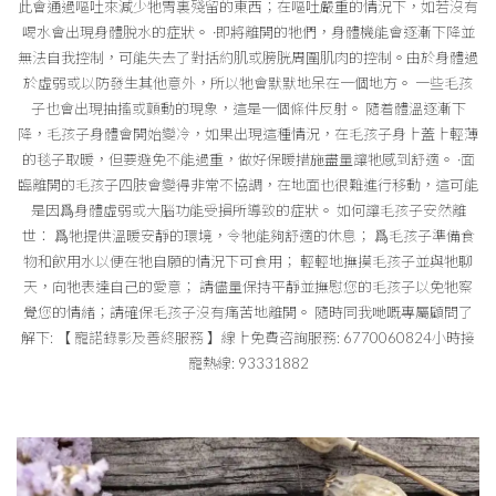
此會通過嘔吐來減少牠胃裏殘留的東西；在嘔吐嚴重的情況下，如若沒有
喝水會出現身體脫水的症狀。 ·即將離開的牠們，身體機能會逐漸下降並
無法自我控制，可能失去了對括約肌或膀胱周圍肌肉的控制。由於身體過
於虛弱或以防發生其他意外，所以牠會默默地呆在一個地方。 一些毛孩
子也會出現抽搐或顫動的現象，這是一個條件反射。 隨着體溫逐漸下
降，毛孩子身體會開始變冷，如果出現這種情況，在毛孩子身上蓋上輕薄
的毯子取暖，但要避免不能過重，做好保暖措施盡量讓牠感到舒適。 ·面
臨離開的毛孩子四肢會變得非常不協調，在地面也很難進行移動，這可能
是因爲身體虛弱或大腦功能受損所導致的症狀。 如何讓毛孩子安然離
世： 爲牠提供溫暖安靜的環境，令牠能夠舒適的休息； 爲毛孩子準備食
物和飲用水以便在牠自願的情況下可食用； 輕輕地撫摸毛孩子並與牠聊
天，向牠表達自己的愛意； 請儘量保持平靜並撫慰您的毛孩子以免牠察
覺您的情緒；請確保毛孩子沒有痛苦地離開。 隨時同我哋嘅專屬顧問了
解下: 【 寵諾錄影及善終服務 】線上免費咨詢服務: 6770060824小時接
寵熱線: 93331882