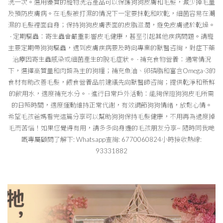
洗一次。選用優質的寵物洗浴產品可以保護狗狗皮膚和毛髮，減少掉毛量
及預防皮膚病。在毛髮被打濕的情況下一定要抹乾和吹乾，細菌容易在潮
濕的毛髮裡面自身；保持狗狗皮膚表面的皮脂滋潤，避免皮膚過於乾燥。
· 定期驅蟲：寄生蟲會嚴重影響皮毛健康，甚至引起其他疾病問題。請寵
主要定期帶狗狗驅蟲，遇到皮膚疾病要及時向專業的獸醫咨詢，對症下藥
治療因寄生蟲感染或細菌產生的脫毛症狀。 · 補充食物營養：通常情況
下，選擇高質量和肉類為主的狗糧；補充魚油、卵磷脂和富含Omega-3的
食材有助改善毛髮，餵食營養品前建議先向獸醫師咨詢；提供乾淨和新鮮
的飲用水，適度補充水分。 · 進行日常戶外活動：能夠保證狗狗皮毛所需
的日照時間，適度運動維持正常代謝，有效調節狗狗情緒，放鬆心情。
希望毛孩爸媽看完這篇分享可以幫助狗狗保持毛髮健康，不用再為過度掉
毛而苦惱！如果您覺得有用，請多多向身邊的毛孩朋友分享~ 隨時同我哋
嘅專屬顧問了解下: Whatsapp查詢: 6770060824小時接收熱線:
93331882