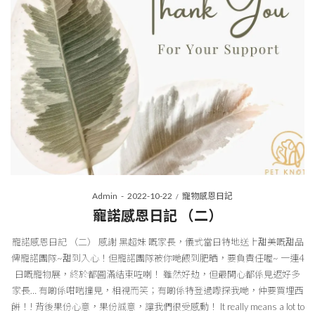
Posted
Posted
By
Admin
2022-10-22
寵物感恩日記
on
in
寵諾感恩日記 （二）
寵諾感恩日記 （二） 感謝 黑超妹 嘅家長，儀式當日特地送上甜美嘅甜品
俾寵諾團隊~甜到入心！但寵諾團隊被你哋餵到肥晒，要負責任喔~ 一連4
日嘅寵物展，終於都圓滿結束咗喇！ 雖然好攰，但最開心都係見返好多
家長… 有啲係咁啱撞見，相視而笑；有啲係特登過嚟探我哋，仲要買埋西
餅！! 背後果份心意，果份誠意，讓我們很受感動！ It really means a lot to