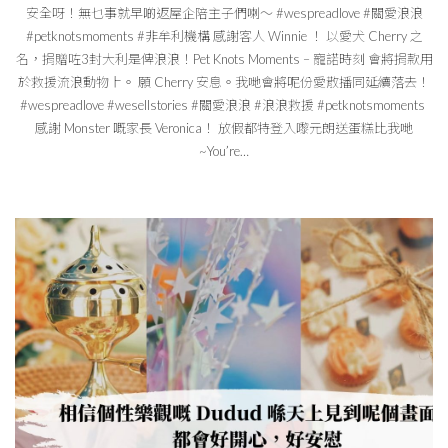
安全呀！無乜事就早啲返屋企陪主子們喇～ #wespreadlove #關愛浪浪
#petknotsmoments #非牟利機構 感謝客人 Winnie ！ 以愛犬 Cherry 之
名，捐贈咗3封大利是俾浪浪！Pet Knots Moments – 寵諾時刻 會將捐款用
於救援流浪動物上。 願 Cherry 安息。我哋會將呢份愛散播同延續落去！
#wespreadlove #wesellstories #關愛浪浪 #浪浪救援 #petknotsmoments
感謝 Monster 嘅家長 Veronica！ 放假都特登入嚟元朗送蛋糕比我哋
~You’re…