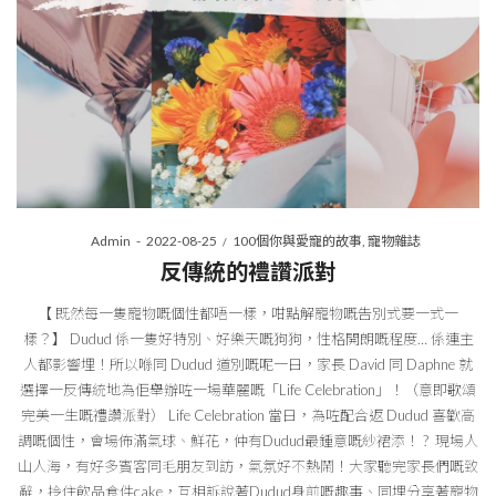
Posted
Posted
By
Admin
2022-08-25
100個你與愛寵的故事
寵物雜誌
on
in
反傳統的禮讚派對
【 既然每一隻寵物嘅個性都唔一樣，咁點解寵物嘅告別式要一式一
樣？】 Dudud 係一隻好特別、好樂天嘅狗狗，性格開朗嘅程度… 係連主
人都影響埋！所以喺同 Dudud 道別嘅呢一日，家長 David 同 Daphne 就
選擇一反傳統地為佢舉辦咗一場華麗嘅「Life Celebration」！（意即歌頌
完美一生嘅禮讚派對） Life Celebration 當日，為咗配合返 Dudud 喜歡高
調嘅個性，會場佈滿氣球、鮮花，仲有Dudud最鍾意嘅紗裙添！ ? 現場人
山人海，有好多賓客同毛朋友到訪，氣氛好不熱鬧！大家聽完家長們嘅致
辭，拎住飲品食件cake，互相訴說著Dudud身前嘅趣事、同埋分享著寵物